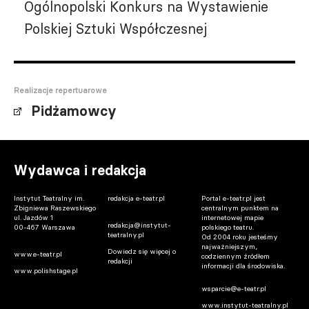
Ogólnopolski Konkurs na Wystawienie
Polskiej Sztuki Współczesnej
Realizacje repertuarowe
Pidżamowcy
Wydawca i redakcja
Instytut Teatralny im.
redakcja e-teatr.pl
Portal e-teatr.pl jest
Zbigniewa Raszewskiego
centralnym punktem na
ul. Jazdów 1
internetowej mapie
redakcja@instytut-
00-467 Warszawa
polskiego teatru.
teatralny.pl
Od 2004 roku jesteśmy
najważniejszym,
Dowiedz się więcej o
www.e-teatr.pl
codziennym źródłem
redakcji
informacji dla środowiska.
www.polishstage.pl
wsparcie@e-teatr.pl
www.instytut-teatralny.pl