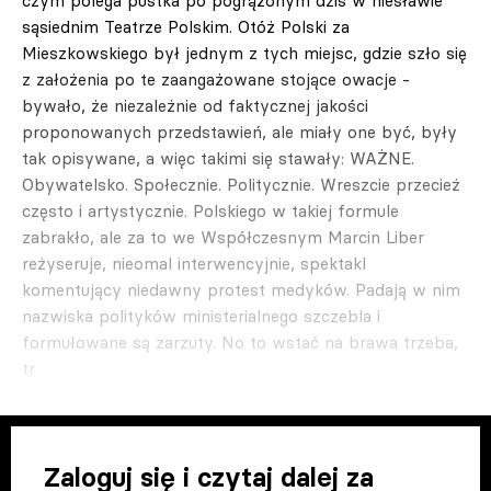
czym polega pustka po pogrążonym dziś w niesławie
sąsiednim Teatrze Polskim. Otóż Polski za
Mieszkowskiego był jednym z tych miejsc, gdzie szło się
z założenia po te zaangażowane stojące owacje -
bywało, że niezależnie od faktycznej jakości
proponowanych przedstawień, ale miały one być, były
tak opisywane, a więc takimi się stawały: WAŻNE.
Obywatelsko. Społecznie. Politycznie. Wreszcie przecież
często i artystycznie. Polskiego w takiej formule
zabrakło, ale za to we Współczesnym Marcin Liber
reżyseruje, nieomal interwencyjnie, spektakl
komentujący niedawny protest medyków. Padają w nim
nazwiska polityków ministerialnego szczebla i
formułowane są zarzuty. No to wstać na brawa trzeba,
tr
Zaloguj się i czytaj dalej za