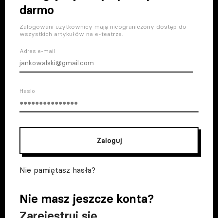
darmo
Zalogowani użytkownicy mają nieograniczony dostęp do
wszystkich artykułów na e-teatrze.
Adres e-mail
Haslo
Zaloguj
Nie pamiętasz hasła?
Nie masz jeszcze konta?
Zarejestruj się
.