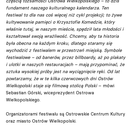
częścią tożsamości Ostrowa Wielkopolskiego – to dziś
fundament naszego kulturalnego kalendarza. Ten
festiwal to dla nas coś więcej niż cykl projekcji; to żywe
kultywowanie pamięci o Krzysztofie Komedzie, który
właśnie tutaj, w naszym mieście, spędził lata młodości i
kształtował swoją wrażliwość. Chcemy, aby ta historia
była obecna na każdym kroku, dlatego staramy się
wychodzić z festiwalem w przestrzeń miejską. Symbole
festiwalowe – od banerów, przez billboardy, aż po plakaty
i ulotki w naszych restauracjach – mają przypominać, że
sztuka wysokiej próby jest na wyciągnięcie ręki. Od lat
powtarzamy, że w te kilka czerwcowych dni Ostrów
Wielkopolski staje się filmową stolicą Polski
– mówi
Sebastian Górski, wiceprezydent Ostrowa
Wielkopolskiego.
Organizatorami festiwalu są Ostrowskie Centrum Kultury
oraz miasto Ostrów Wielkopolski.