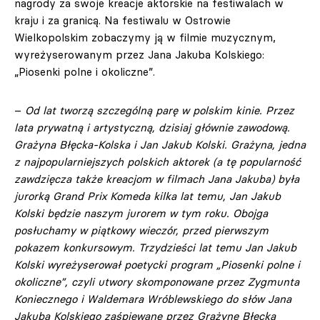
nagrody za swoje kreacje aktorskie na festiwalach w
kraju i za granicą. Na festiwalu w Ostrowie
Wielkopolskim zobaczymy ją w filmie muzycznym,
wyreżyserowanym przez Jana Jakuba Kolskiego:
„Piosenki polne i okoliczne”.
–
Od lat tworzą szczególną parę w polskim kinie. Przez
lata prywatną i artystyczną, dzisiaj głównie zawodową.
Grażyna Błęcka-Kolska i Jan Jakub Kolski. Grażyna, jedna
z najpopularniejszych polskich aktorek (a tę popularność
zawdzięcza także kreacjom w filmach Jana Jakuba) była
jurorką Grand Prix Komeda kilka lat temu, Jan Jakub
Kolski będzie naszym jurorem w tym roku. Obojga
posłuchamy w piątkowy wieczór, przed pierwszym
pokazem konkursowym. Trzydzieści lat temu Jan Jakub
Kolski wyreżyserował poetycki program „Piosenki polne i
okoliczne”, czyli utwory skomponowane przez Zygmunta
Koniecznego i Waldemara Wróblewskiego do słów Jana
Jakuba Kolskiego zaśpiewane przez Grażynę Błęcką