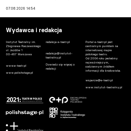
07.08.2026 14:54
Wydawca i redakcja
Instytut Teatralny im.
redakcja e-teatr.pl
Portal e-teatr.pl jest
Zbigniewa Raszewskiego
centralnym punktem na
ul. Jazdów 1
internetowej mapie
redakcja@instytut-
00-467 Warszawa
polskiego teatru.
teatralny.pl
Od 2004 roku jesteśmy
najważniejszym,
Dowiedz się więcej o
www.e-teatr.pl
codziennym źródłem
redakcji
informacji dla środowiska.
www.polishstage.pl
wsparcie@e-teatr.pl
www.instytut-teatralny.pl