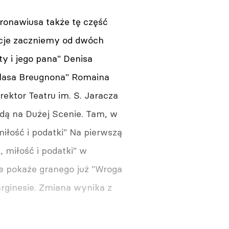
oronawiusa także tę część
acje zaczniemy od dwóch
y i jego pana" Denisa
Colasa Breugnona" Romaina
ektor Teatru im. S. Jaracza
ędą na Dużej Scenie. Tam, w
łość i podatki" Na pierwszą
, miłość i podatki" w
nie pokaże granego już "Wroga
arginesie. Zmiana wynika z