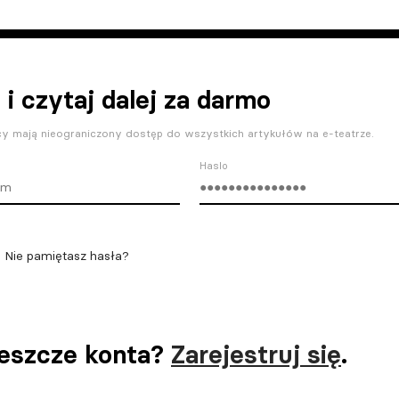
 i czytaj dalej za darmo
y mają nieograniczony dostęp do wszystkich artykułów na e-teatrze.
Haslo
Nie pamiętasz hasła?
jeszcze konta?
Zarejestruj się
.