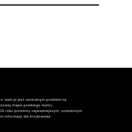
 e-teatr.pl jest centralnym punktem na
etowej mapie polskiego teatru.
04 roku jesteśmy najważniejszym, codziennym
m informacji dla środowiska.