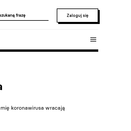
Zaloguj się
a
emię koronawirusa wracają