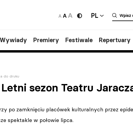
PL
/Wywiady
Premiery
Festiwale
Repertuary
a do druku
 Letni sezon Teatru Jaracz
rzy po zamknięciu placówek kulturalnych przez epid
ze spektakle w połowie lipca.