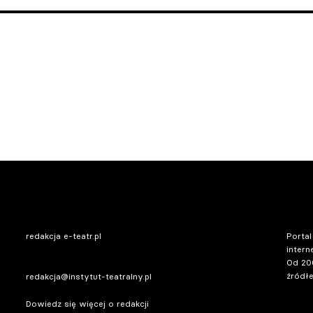
redakcja e-teatr.pl
Portal
intern
Od 20
źródłe
redakcja@instytut-teatralny.pl
Dowiedz się więcej o redakcji