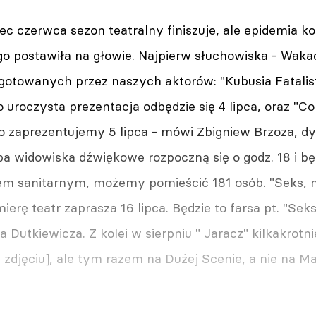
ec czerwca sezon teatralny finiszuje, ale epidemia k
ego postawiła na głowie. Najpierw słuchowiska - Wak
gotowanych przez naszych aktorów: "Kubusia Fatalist
o uroczysta prezentacja odbędzie się 4 lipca, oraz "
o zaprezentujemy 5 lipca - mówi Zbigniew Brzoza, dyr
ba widowiska dźwiękowe rozpoczną się o godz. 18 i b
em sanitarnym, możemy pomieścić 181 osób. "Seks, mi
ierę teatr zaprasza 16 lipca. Będzie to farsa pt. "Seks
a Dutkiewicza. Z kolei w sierpniu " Jaracz" kilkakrot
 zdjęciu], ale tym razem na Dużej Scenie, a nie na M