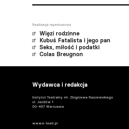
Realizacje repertuarowe
Więzi rodzinne
Kubuś Fatalista i jego pan
Seks, miłość i podatki
Colas Breugnon
Wydawca i redakcja
Instytut Teatralny im. Zbigniewa Raszewskiego
ul. Jazdów 1
00-467 Warszawa
www.e-teatr.pl