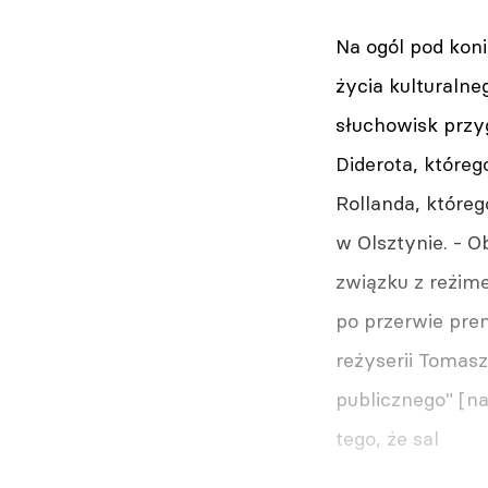
Na ogól pod koni
życia kulturaln
słuchowisk przy
Diderota, któreg
Rollanda, któreg
w Olsztynie. - O
związku z reżim
po przerwie prem
reżyserii Tomasz
publicznego" [na
tego, że sal