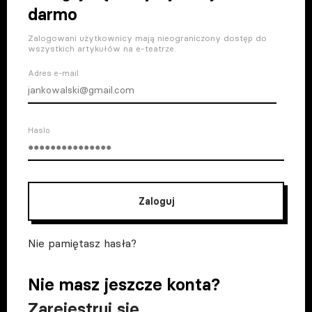
darmo
Zalogowani użytkownicy mają nieograniczony dostęp do
wszystkich artykułów na e-teatrze.
Adres e-mail
Haslo
Zaloguj
Nie pamiętasz hasła?
Nie masz jeszcze konta?
Zarejestruj się
.