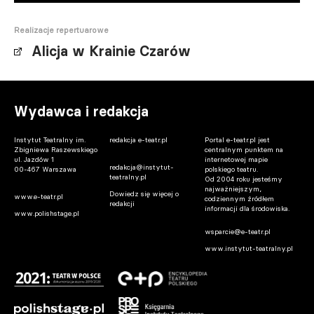
Realizacje repertuarowe
Alicja w Krainie Czarów
Wydawca i redakcja
Instytut Teatralny im.
redakcja e-teatr.pl
Portal e-teatr.pl jest
Zbigniewa Raszewskiego
centralnym punktem na
ul. Jazdów 1
internetowej mapie
redakcja@instytut-
00-467 Warszawa
polskiego teatru.
teatralny.pl
Od 2004 roku jesteśmy
najważniejszym,
Dowiedz się więcej o
www.e-teatr.pl
codziennym źródłem
redakcji
informacji dla środowiska.
www.polishstage.pl
wsparcie@e-teatr.pl
www.instytut-teatralny.pl