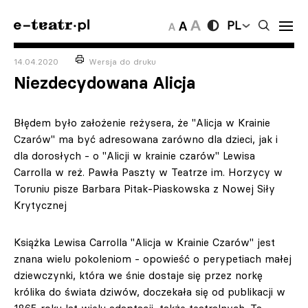
PL
14.04.2020
Wersja do druku
Niezdecydowana Alicja
Błędem było założenie reżysera, że "Alicja w Krainie
Czarów" ma być adresowana zarówno dla dzieci, jak i
dla dorosłych - o "Alicji w krainie czarów" Lewisa
Carrolla w reż. Pawła Paszty w Teatrze im. Horzycy w
Toruniu pisze Barbara Pitak-Piaskowska z Nowej Siły
Krytycznej
Książka Lewisa Carrolla "Alicja w Krainie Czarów" jest
znana wielu pokoleniom - opowieść o perypetiach małej
dziewczynki, która we śnie dostaje się przez norkę
królika do świata dziwów, doczekała się od publikacji w