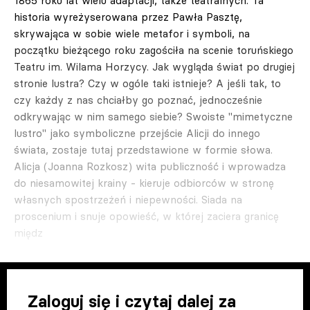
1865 roku lat wielu adaptacji, także teatralnych. Ta
historia wyreżyserowana przez Pawła Pasztę,
skrywająca w sobie wiele metafor i symboli, na
początku bieżącego roku zagościła na scenie toruńskiego
Teatru im. Wilama Horzycy. Jak wygląda świat po drugiej
stronie lustra? Czy w ogóle taki istnieje? A jeśli tak, to
czy każdy z nas chciałby go poznać, jednocześnie
odkrywając w nim samego siebie? Swoiste "mimetyczne
lustro" jako symboliczne przejście Alicji do innego
świata, zostaje tutaj przedstawione w formie słowa.
Alicja (Joanna Rozkosz) wita publiczność i wprowadza
do niesamowitej krainy - kieruje odbiorców w stronę
własnych spostrzeżeń i niepewności. Siada na
proscenium i snuje opowieść, w której zaciera granicę
międz
Zaloguj się i czytaj dalej za