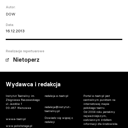
Autor:
DOW
Data:
16.12.2013
Realizacje repertuarowe
Nietoperz
Wydawca i redakcja
Instytut Teatralny im.
redakcja e-teatr.pl
Portal e-teatr.pl jest
Zbigniewa Raszewskiego
centralnym punktem na
ul. Jazdów 1
internetowej mapie
redakcja@instytut-
00-467 Warszawa
polskiego teatru.
teatralny.pl
Od 2004 roku jesteśmy
najważniejszym,
Dowiedz się więcej o
www.e-teatr.pl
codziennym źródłem
redakcji
informacji dla środowiska.
www.polishstage.pl