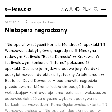
PL
16.12.2013
Wersja do druku
Nietoperz nagrodzony
"Nietoperz" w reżyserii Kornela Mundruczó, spektakl TR
Warszawa, zdo­był główną nagrodę na 6. Międzyna­
rodowym Festiwalu "Boska Komedia" w Krakowie. W
festiwalowym konkur­sie "Inferno" pokazano 12
spektakli. Oceniało je międzynarodowe jury. Werdykt
odczytał reżyser, dyrektor artystyczny ArtsEmerson w
Bostonie, David Dower. Jury postanowiło na­grodzić
przedstawienie, któremu "uda­ło się podjąć trudny i
wzbudzający kontrowersje temat eutanazji i wska­zać, że
odpowiedzialność za etyczne wybory spoczywa na
barkach nas wszystkich". Roma Gąsiorowska, aktorka TR
War­szawa grająca w "Nietoperzu", dosta­ła nagrodę w