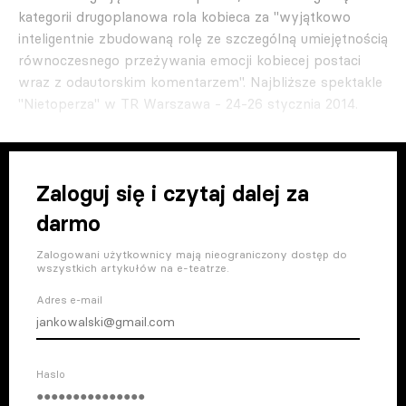
kategorii drugoplanowa rola kobieca za "wyjątkowo
inteligen­tnie zbudowaną rolę ze szczególną umiejętnością
równoczesnego prze­żywania emocji kobiecej postaci
wraz z odautorskim komentarzem". Naj­bliższe spektakle
"Nietoperza" w TR Warszawa - 24-26 stycznia 2014.
Zaloguj się i czytaj dalej za
darmo
Zalogowani użytkownicy mają nieograniczony dostęp do
wszystkich artykułów na e-teatrze.
Adres e-mail
Haslo