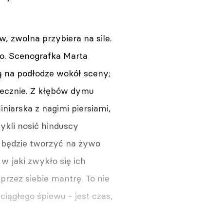
, zwolna przybiera na sile.
ko. Scenografka Marta
ą na podłodze wokół sceny;
iecznie. Z kłębów dymu
niarska z nagimi piersiami,
ykli nosić hinduscy
na będzie tworzyć na żywo
w jaki zwykło się ich
rzez siebie mantrę. To nie
ciągłego śpiewu - jest czas,