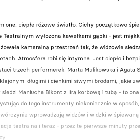
mione, ciepłe różowe światło. Cichy początkowo śpiew
ie Teatralnym wyłożona kawałkami gąbki - jest mięk
żowała kameralną przestrzeń tak, że widzowie siedz
tach. Atmosfera robi się intymna. Jest ciepło i bezp
staci trzech performerek: Marta Malikowska i Agata Si
klejonymi długimi i cienkimi siwymi brodami, jakie zw
 siedzi Maniucha Bikont z lirą korbową i tubą - to o
stując do tego instrumenty niekoniecznie w sposób, 
twórczynie wprowadzają widzów i widzki w śpiewaną p
acja teatralna i teraz - przez te pierwsze minuty prze
szy