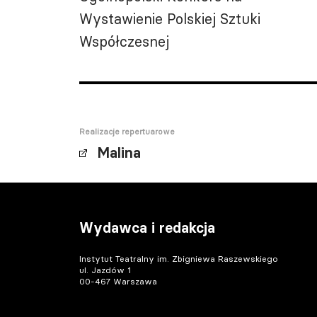
Wystawienie Polskiej Sztuki
Współczesnej
Realizacje repertuarowe
Malina
Wydawca i redakcja
Instytut Teatralny im. Zbigniewa Raszewskiego
ul. Jazdów 1
00-467 Warszawa