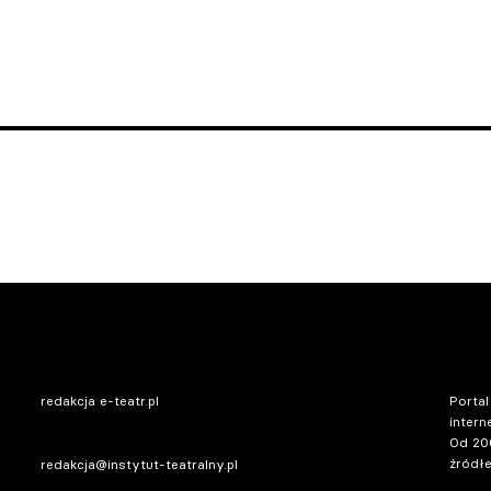
redakcja e-teatr.pl
Portal
intern
Od 20
źródłe
redakcja@instytut-teatralny.pl