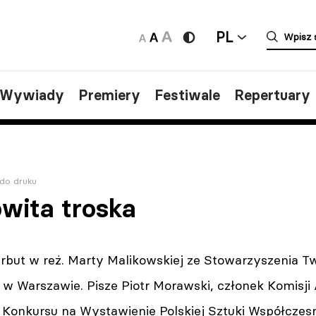
PL
/Wywiady
Premiery
Festiwale
Repertuary
do druku
wita troska
erbut w reż. Marty Malikowskiej ze Stowarzyszenia 
 w Warszawie. Pisze Piotr Morawski, członek Komisji 
 Konkursu na Wystawienie Polskiej Sztuki Współczesn