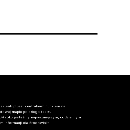
 e-teatr.pl jest centralnym punktem na
etowej mapie polskiego teatru.
04 roku jesteśmy najważniejszym, codziennym
m informacji dla środowiska.