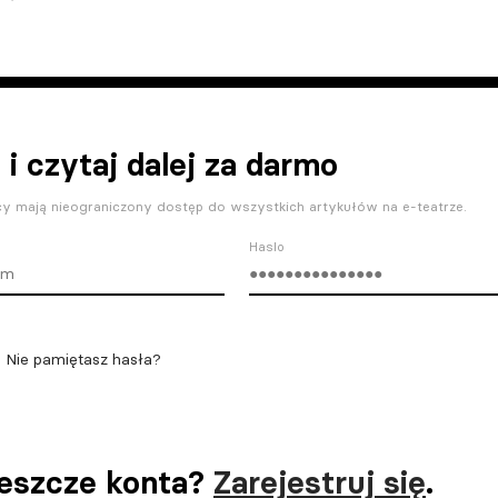
 i czytaj dalej za darmo
y mają nieograniczony dostęp do wszystkich artykułów na e-teatrze.
Haslo
Nie pamiętasz hasła?
jeszcze konta?
Zarejestruj się
.