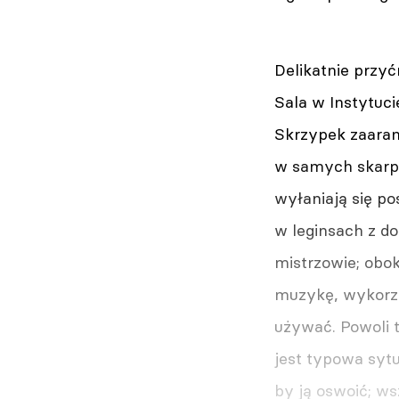
Delikatnie przyć
Sala w Instytuc
Skrzypek zaaran
w samych skarpe
wyłaniają się po
w leginsach z do
mistrzowie; obok
muzykę, wykorzy
używać. Powoli 
jest typowa sytu
by ją oswoić; w