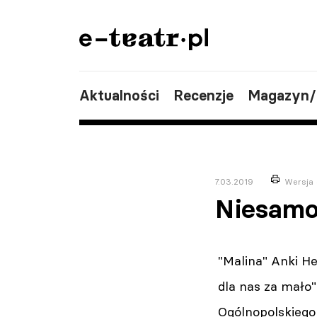
Aktualności
Recenzje
Magazyn
7.03.2019
Wersja 
Niesamo
"Malina" Anki H
dla nas za mało"
Ogólnopolskiego