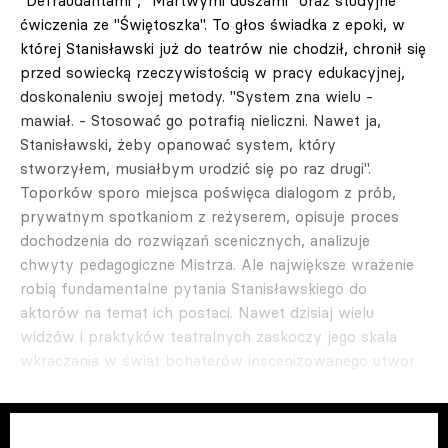
"Defraudantami", "Martwymi duszami" oraz studyjne
ćwiczenia ze "Świętoszka". To głos świadka z epoki, w
której Stanisławski już do teatrów nie chodził, chronił się
przed sowiecką rzeczywistością w pracy edukacyjnej,
doskonaleniu swojej metody. "System zna wielu -
mawiał. - Stosować go potrafią nieliczni. Nawet ja,
Stanisławski, żeby opanować system, który
stworzyłem, musiałbym urodzić się po raz drugi".
Toporków sporo miejsca poświęca dialogom z prób,
prywatnym spotkaniom z reżyserem, opisuje proces
dochodzenia do rozwiązań scenicznych, analizuje
chwyty pedagogiczne Mistrza. Ale największe wrażenie
robią fundamentalne pytania Stanisławskiego do
aktorów na temat ich postaci. Nawet dzisiaj wielu
widzów i praktyków teatralnych zaskoczy jego skala
wkraczania w świat bohaterów inscenizowanego utwor