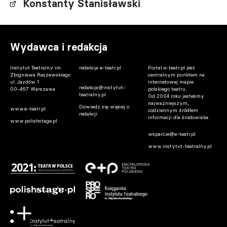
Konstanty Stanisławski
Wydawca i redakcja
Instytut Teatralny im.
redakcja e-teatr.pl
Portal e-teatr.pl jest
Zbigniewa Raszewskiego
centralnym punktem na
ul. Jazdów 1
internetowej mapie
redakcja@instytut-
00-467 Warszawa
polskiego teatru.
teatralny.pl
Od 2004 roku jesteśmy
najważniejszym,
Dowiedz się więcej o
www.e-teatr.pl
codziennym źródłem
redakcji
informacji dla środowiska.
www.polishstage.pl
wsparcie@e-teatr.pl
www.instytut-teatralny.pl