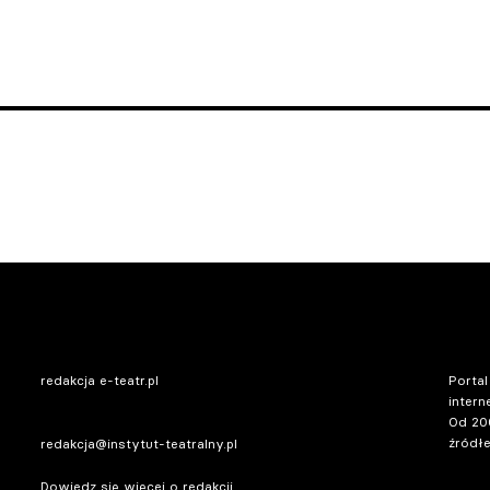
redakcja e-teatr.pl
Portal
intern
Od 20
źródłe
redakcja@instytut-teatralny.pl
Dowiedz się więcej o redakcji