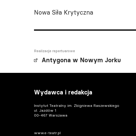
Nowa Siła Krytyczna
Realizacje repertuarowe
Antygona w Nowym Jorku
Wydawca i redakcja
Instytut Teatralny im. Zbigniewa Raszewskiego
ul. Jazdów 1
00-467 Warszawa
www.e-teatr.pl