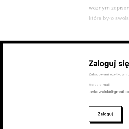
ważnym zapisem 
które było swoi
Zaloguj się
Zalogowani użytkownic
Adres e-mail
Zaloguj