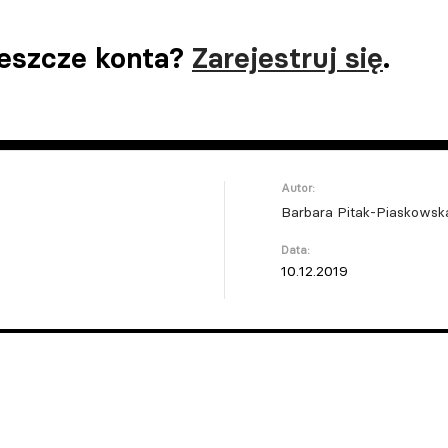
jeszcze konta?
Zarejestruj się
.
Autor:
Barbara Pitak-Piaskowsk
Data:
10.12.2019