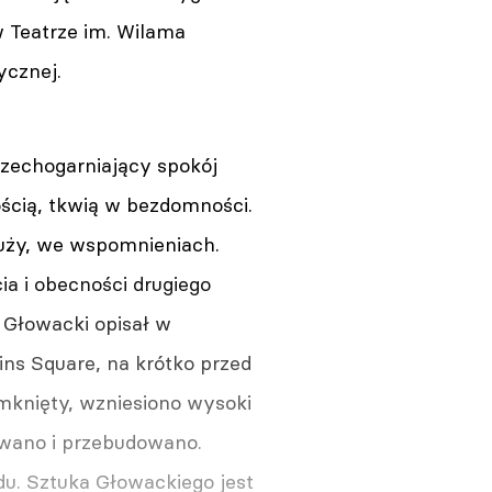
 Teatrze im. Wilama
ycznej.
szechogarniający spokój
ością, tkwią w bezdomności.
ałuży, we wspomnieniach.
a i obecności drugiego
 Głowacki opisał w
s Square, na krótko przed
zamknięty, wzniesiono wysoki
zowano i przebudowano.
du. Sztuka Głowackiego jest