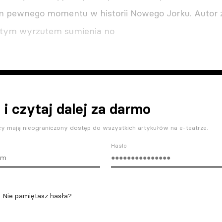
pewnego momentu w historii Nowego Jorku. Autor z
stym wyrzutem sumienia no
 i czytaj dalej za darmo
y mają nieograniczony dostęp do wszystkich artykułów na e-teatrze.
Haslo
Nie pamiętasz hasła?