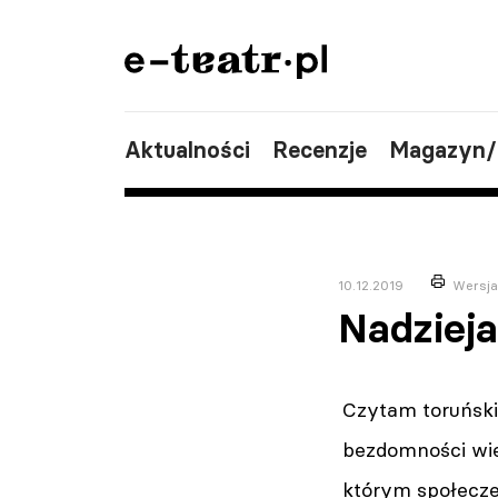
Aktualności
Recenzje
Magazyn
10.12.2019
Wersja
Nadziej
Czytam toruński 
bezdomności wier
którym społecze