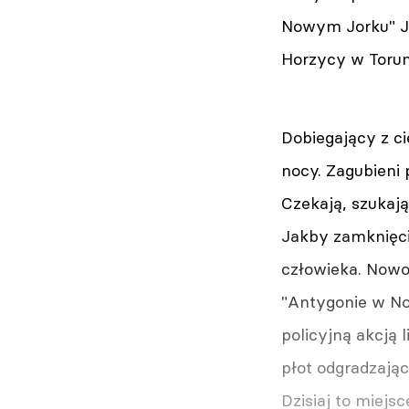
Nowym Jorku" Ja
Horzycy w Torun
Dobiegający z c
nocy. Zagubieni 
Czekają, szukają
Jakby zamknięci
człowieka. Nowo
"Antygonie w No
policyjną akcją 
płot odgradzając
Dzisiaj to miej