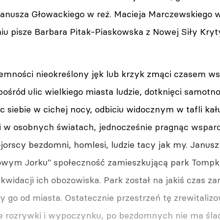
nusza Głowackiego w reż. Macieja Marczewskiego w
iu pisze Barbara Pitak-Piaskowska z Nowej Siły Kryt
iemności nieokreślony jęk lub krzyk zmąci czasem w
pośród ulic wielkiego miasta ludzie, dotknięci samotn
c siebie w cichej nocy, odbiciu widocznym w tafli k
 w osobnych światach, jednocześnie pragnąc wsparci
jorscy bezdomni, homlesi, ludzie tacy jak my. Janusz
wym Jorku" społeczność zamieszkującą park Tompkin
likwidacji ich obozowiska. Park został na jakiś czas 
y go od miasta. Ostatecznie przestrzeń tę zrewitali
sce rozrywki i wypoczynku, po bezdomnych nie ma śla