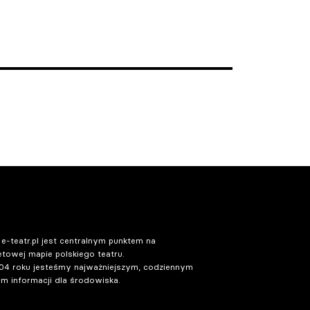
 e-teatr.pl jest centralnym punktem na
etowej mapie polskiego teatru.
04 roku jesteśmy najważniejszym, codziennym
m informacji dla środowiska.