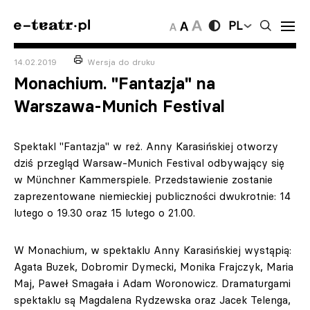
PL
14.02.2019
Wersja do druku
Monachium. "Fantazja" na
Warszawa-Munich Festival
Spektakl "Fantazja" w reż. Anny Karasińskiej otworzy
dziś przegląd Warsaw-Munich Festival odbywający się
w Münchner Kammerspiele. Przedstawienie zostanie
zaprezentowane niemieckiej publiczności dwukrotnie: 14
lutego o 19.30 oraz 15 lutego o 21.00.
W Monachium, w spektaklu Anny Karasińskiej wystąpią:
Agata Buzek, Dobromir Dymecki, Monika Frajczyk, Maria
Maj, Paweł Smagała i Adam Woronowicz. Dramaturgami
spektaklu są Magdalena Rydzewska oraz Jacek Telenga,