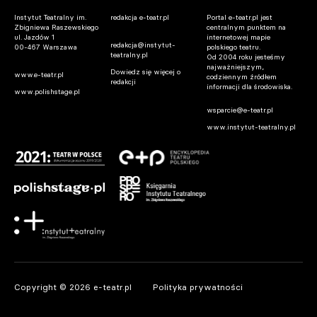
Instytut Teatralny im.
redakcja e-teatr.pl
Portal e-teatr.pl jest
Zbigniewa Raszewskiego
centralnym punktem na
ul. Jazdów 1
internetowej mapie
redakcja@instytut-
00-467 Warszawa
polskiego teatru.
teatralny.pl
Od 2004 roku jesteśmy
najważniejszym,
Dowiedz się więcej o
www.e-teatr.pl
codziennym źródłem
redakcji
informacji dla środowiska.
www.polishstage.pl
wsparcie@e-teatr.pl
www.instytut-teatralny.pl
Copyright © 2026 e-teatr.pl
Polityka prywatności