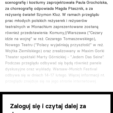
scenografię i kostiumy zaprojektowała Paula Grocholska,
za choreografię odpowiada Magda Ptasznik, a za
reżyserię świateł Szymon Kluz. W ramach przeglądu
prac młodych polskich reżyserek i reżyserów
teatralnych w Monachium zaprezentowane zostaną
również przedstawienia: Komuny//Warszawa ("Cezary
idzie na wojnę" w reż. Cezarego Tomaszewskiego),
Nowego Teatru ("Polacy wyjaśniają przyszłość" w reż.
Wojtka Ziemilskiego) oraz zrealizowany w Maxim Gorki
Theater spektakl Marty Górnickiej - "Jedem Das Seine".
Podczas przeglądu odbywać się będą również panele
dyskusyjne oraz wykłady. Warsaw-Munich Festival
odbywa się w dniach 14-17 lutego. Więcej informacji nt.
przeglądu znajduje się na jego stronie internetowej.
Zaloguj się i czytaj dalej za