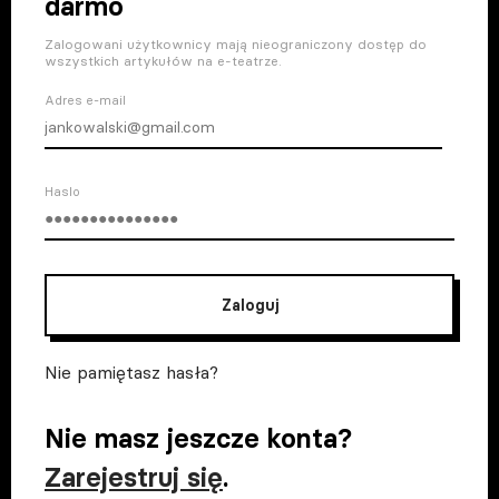
darmo
Zalogowani użytkownicy mają nieograniczony dostęp do
wszystkich artykułów na e-teatrze.
Adres e-mail
Haslo
Zaloguj
Nie pamiętasz hasła?
Nie masz jeszcze konta?
Zarejestruj się
.