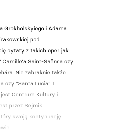
a Grokholskyiego i Adama
Krakowskiej pod
 cytaty z takich oper jak:
a" Camille'a Saint-Saënsa czy
hára. Nie zabraknie także
za czy "Santa Lucia" T.
jest Centrum Kultury i
est przez Sejmik
który swoją kontynuację
wie.