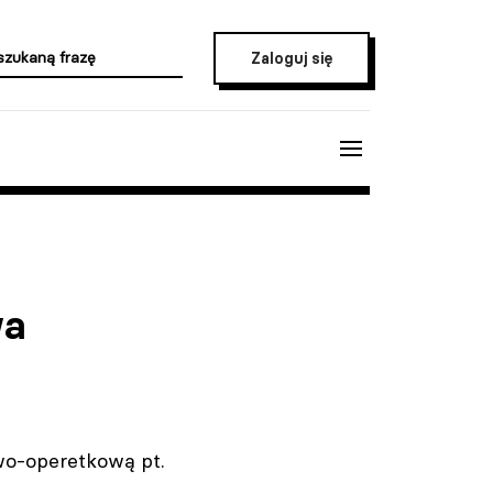
Zaloguj się
wa
wo-operetkową pt.