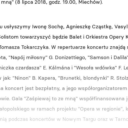
 mną" (8 lipca 2018, godz. 19.00, Miechów).
u usłyszymy Iwonę Sochę, Agnieszkę Cząstkę, Vasyl
Solistom towarzyszyć będzie Balet i Orkiestra Opery 
omasza Tokarczyka. W repertuarze koncertu znajdą się
ta, "Napój miłosny" G. Donizettiego, "Samson i Dalil
niczka czardasza" E. Kálmána i "Wesoła wdówka" F. Le
 jak: "Ninon" B. Kapera, "Brunetki, blondynki" R. Stol
a koncert jest bezpłatny, a jego współorganizatorem 
wie. Gala "Zaśpiewaj to ze mną" współfinansowana j
opolskiego w ramach projektu "Opera w regionie", 
ienią podczas koncertów w Nowym Targu oraz w Tarno