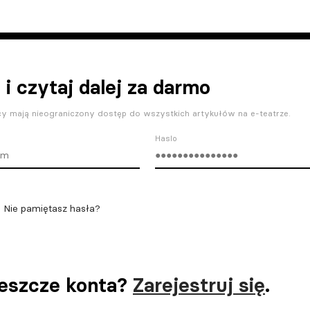
 i czytaj dalej za darmo
y mają nieograniczony dostęp do wszystkich artykułów na e-teatrze.
Haslo
Nie pamiętasz hasła?
jeszcze konta?
Zarejestruj się
.