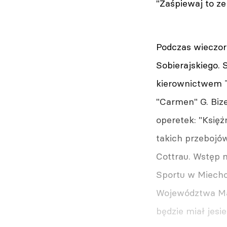
"Zaśpiewaj to ze
Podczas wieczor
Sobierajskiego. 
kierownictwem T
"Carmen" G. Bize
operetek: "Księż
takich przebojów
Cottrau. Wstęp n
Sportu w Miecho
Województwa Mał
będzie miał jes