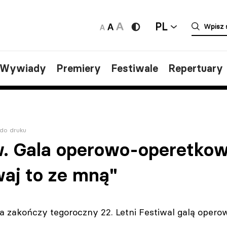
PL
/Wywiady
Premiery
Festiwale
Repertuary
do druku
. Gala operowo-operetko
aj to ze mną"
 zakończy tegoroczny 22. Letni Festiwal galą opero