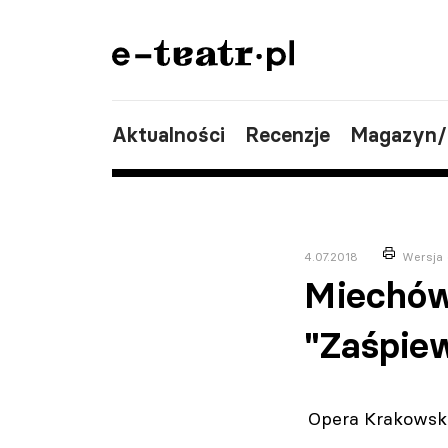
Aktualności
Recenzje
Magazyn
4.07.2018
Wersja 
Miechów
"Zaśpiew
Opera Krakowska