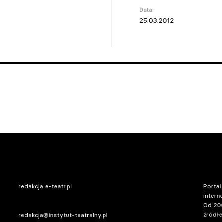
Data:
25.03.2012
redakcja e-teatr.pl
Portal
intern
Od 20
źródłe
redakcja@instytut-teatralny.pl