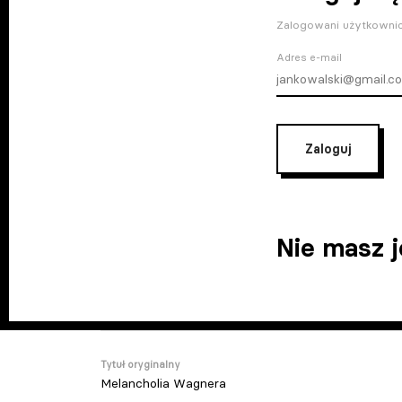
Zalogowani użytkownic
Adres e-mail
Zaloguj
Nie masz 
Tytuł oryginalny
Melancholia Wagnera