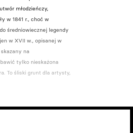
 utwór młodzieńczy,
ły w 1841 r., choć w
 do średniowiecznej legendy
en w XVII w., opisanej w
, skazany na
ybawić tylko nieskażona
. To śliski grunt dla artysty,