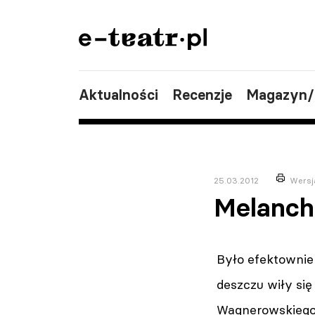
Aktualności
Recenzje
Magazyn
25.03.2012
Wersj
Melanch
Było efektownie 
deszczu wiły się
Wagnerowskiego 