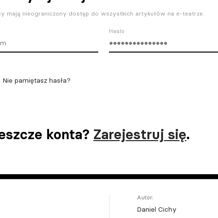
y mają nieograniczony dostęp do wszystkich artykułów na e-teatrze.
Haslo
Nie pamiętasz hasła?
jeszcze konta?
Zarejestruj się
.
Autor:
Daniel Cichy