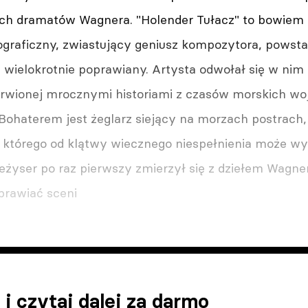
ch dramatów Wag­nera. "Holender Tułacz" to bowiem
­graficzny, zwiastujący geniusz kompozytora, powsta
 wielokrotnie poprawiany. Artysta odwołał się w nim
rwionej mrocznymi historiami z czasów morskich woj
Bohaterem jest żeglarz siejący na mo­rzach postrach
, którego od klątwy wiecznego niespełnienia może w
eżyser po raz pierwszy zmierzył się z dzie­łem Wagnera
uprawiać sceni
 i czytaj dalej za darmo