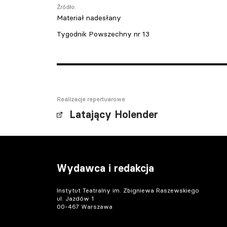
Źródło:
Materiał nadesłany
Tygodnik Powszechny nr 13
Realizacje repertuarowe
Latający Holender
Wydawca i redakcja
Instytut Teatralny im. Zbigniewa Raszewskiego
ul. Jazdów 1
00-467 Warszawa