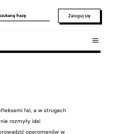
Zaloguj się
efleksami fal, a w strugach
nie rozmyły idei
e wprowadzić operomanów w