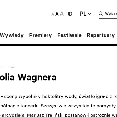
PL
/Wywiady
Premiery
Festiwale
Repertuary
a do druku
olia Wagnera
- scenę wypełniły hektolitry wody, światło igrało z r
 półnagie tancerki. Szczęśliwie wszystkie te pomysły 
arcydzieła. Mariusz Treliński postano­wił ostrożni