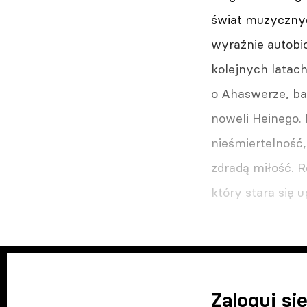
świat mu­zyczny
wyraźnie autobio
kolejnych latach
o Ahaswerze, ba
noweli Heinego. 
nieśmiertelność
zdradą mi­łość. R
który stara się 
Zaloguj się