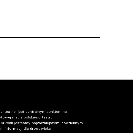
 e-teatr.pl jest centralnym punktem na
etowej mapie polskiego teatru.
04 roku jesteśmy najważniejszym, codziennym
m informacji dla środowiska.