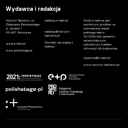
Wydawca i redakcja
Instytut Teatralny im.
redakcja e-teatr.pl
Portal e-teatr.pl jest
Zbigniewa Raszewskiego
centralnym punktem na
ul. Jazdów 1
internetowej mapie
redakcja@instytut-
00-467 Warszawa
polskiego teatru.
teatralny.pl
Od 2004 roku jesteśmy
najważniejszym,
Dowiedz się więcej o
www.e-teatr.pl
codziennym źródłem
redakcji
informacji dla środowiska.
www.polishstage.pl
wsparcie@e-teatr.pl
www.instytut-teatralny.pl