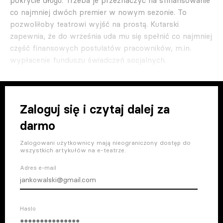
pokrycie długu. Trzeba je przeznaczyć na sfinansowanie
co najmniej dwóch premier w nowym sezonie. To
pozwoliłoby teatrowi wyjść na prostą. Kutarski
zapewnia, że do września uda mu się spełnić co najmniej
część finansowych postulatów pracowników, m.in.
wypłacenie funduszu świadczeń socjalnych.
Zaloguj się i czytaj dalej za
darmo
Zalogowani użytkownicy mają nieograniczony dostęp do
wszystkich artykułów na e-teatrze.
Adres e-mail
Haslo