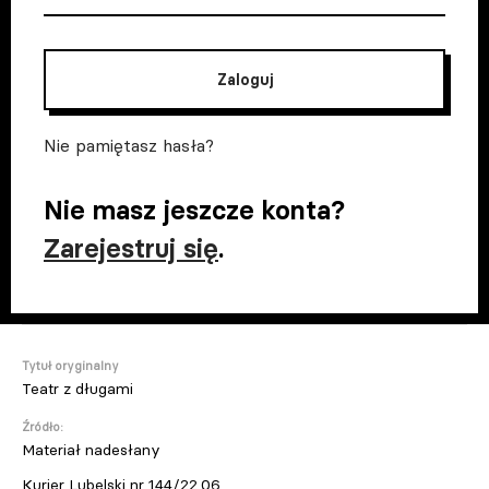
Zaloguj
Nie pamiętasz hasła?
Nie masz jeszcze konta?
Zarejestruj się
.
Tytuł oryginalny
Teatr z długami
Źródło:
Materiał nadesłany
Kurier Lubelski nr 144/22.06.