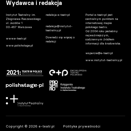
Wydawca i redakcja
Instytut Teatralny im.
redakcja e-teatr.pl
Portal e-teatr.pl jest
Zbigniewa Raszewskiego
centralnym punktem na
ul. Jazdów 1
internetowej mapie
redakcja@instytut-
00-467 Warszawa
polskiego teatru.
teatralny.pl
Od 2004 roku jesteśmy
najważniejszym,
Dowiedz się więcej o
www.e-teatr.pl
codziennym źródłem
redakcji
informacji dla środowiska.
www.polishstage.pl
wsparcie@e-teatr.pl
www.instytut-teatralny.pl
Copyright © 2026 e-teatr.pl
Polityka prywatności