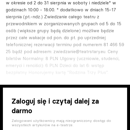
w okresie od 2 do 31 sierpnia w soboty i niedziele* w
godzinach 10:00 - 18:00. * dodatkowo w dniach 15-17
sierpnia (pt.-ndz.) Zwiedzanie całego teatru z
przewodnikiem w zorganizowanych grupach od 5 do 15
osób (większe grupy będą dzielone) możliwe będzie
przez całe wakacje od pon. do pt. po uprzedniej
telefonicznej rezerwacji terminu pod numerem 81 466 59
25 bądź pod adresem:
zwiedzanie@teatrstary.eu
. Ceny
biletów Normalny: 8 PLN Ulgowy (uczniowie, studenci,
emeryci i renciści): 6 PLN Dzieci do lat 6: wstęp
bezpłatny Honorujemy kartę "Rodzina Trzy Plus".
Zaloguj się i czytaj dalej za
darmo
Zalogowani użytkownicy mają nieograniczony dostęp do
wszystkich artykułów na e-teatrze.