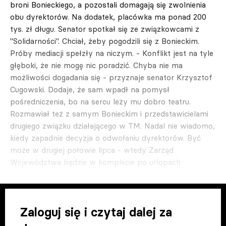
broni Bonieckiego, a pozostali domagają się zwolnienia
obu dyrektorów. Na dodatek, placówka ma ponad 200
tys. zł długu. Senator spotkał się ze związkowcami z
"Solidarności". Chciał, żeby pogodzili się z Bonieckim.
Próby mediacji spełzły na niczym. - Konflikt jest na tyle
głęboki, że nie mogę nic poradzić. Chyba nie ma
możliwości dogadania się - przyznaje senator Krzysztof
Cugowski. Dodaje, że sam wpadł na pomysł
pośredniczenia, bo na sercu leży mu dobro teatru.
Rozmawiał też z samym Bonieckim i przedstawicielami
drugiego związku działającego w TM. Nadal nie wiadomo,
kiedy zapadnie decyzja o odwołaniu dyrektorów. Być
może w drugiej połowie lipca - wtedy Zarząd
Województwa będzie w komplecie po urlopach.
Zaloguj się i czytaj dalej za