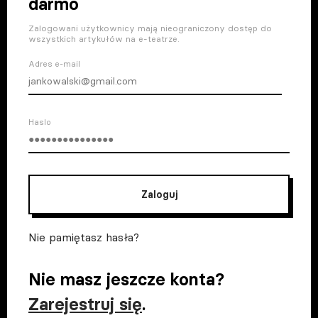
darmo
Zalogowani użytkownicy mają nieograniczony dostęp do
wszystkich artykułów na e-teatrze.
Adres e-mail
Haslo
Zaloguj
Nie pamiętasz hasła?
Nie masz jeszcze konta?
Zarejestruj się
.