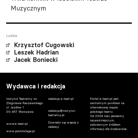
Muzycznym
Ludzie
Krzysztof Cugowski
Leszek Hadrian
Jacek Boniecki
Wydawca i redakcja
Instytut Teatralny im.
redakcja e-teatr.pl
Portal e-teatr.pl jest
Zbigniewa Raszewskiego
centralnym punktem na
ul. Jazdów 1
internetowej mapie
redakcja@instytut-
00-467 Warszawa
polskiego teatru.
teatralny.pl
Od 2004 roku jesteśmy
najważniejszym,
Dowiedz się więcej o
www.e-teatr.pl
codziennym źródłem
redakcji
informacji dla środowiska.
www.polishstage.pl