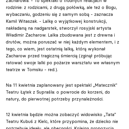
Zacharowa. - To spektakl o trudnych relacjach w
rodzinie: z rodzicami, z drugą połówką, ale też o Bogu,
wybaczaniu, godzeniu się z samym sobą - zaznacza
Kamil Witaszak. - Lalkę o wyjątkowej konstrukcji,
nakładaną na nadgarstek, stworzył rosyjski artysta
Władimir Zacharow. Lalka zbudowana jest z drewna i
drutów, można poruszać w niej każdym elementem, i z
tego, co wiem, jest ostatnią lalką, którą wykonał
Zacharow przed tragiczną śmiercią (zginął próbując
ratować swoje lalki po pożarze warsztatu we własnym
teatrze w Tomsku - red.).
Na 11 kwietnia zaplanowany jest spektakl „Matecznik"
Teatru Łątek z Supraśla: o powrocie do korzeni, do
natury, do pierwotnej potrzeby przynależności.
12 kwietnia będzie można zobaczyć widowisko „Tata"
Teatru Kubuś z Kielc, które przypomina, że dziecko nie
potrzebuje ideału, ale obecności. Kolejną propozycją