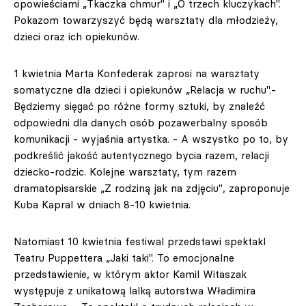
opowieściami „Tkaczka chmur" i „O trzech kluczykach".
Pokazom towarzyszyć będą warsztaty dla młodzieży,
dzieci oraz ich opiekunów.
1 kwietnia Marta Konfederak zaprosi na warsztaty
somatyczne dla dzieci i opiekunów „Relacja w ruchu".-
Będziemy sięgać po różne formy sztuki, by znaleźć
odpowiedni dla danych osób pozawerbalny sposób
komunikacji - wyjaśnia artystka. - A wszystko po to, by
podkreślić jakość autentycznego bycia razem, relacji
dziecko-rodzic. Kolejne warsztaty, tym razem
dramatopisarskie „Z rodziną jak na zdjęciu", zaproponuje
Kuba Kapral w dniach 8-10 kwietnia.
Natomiast 10 kwietnia festiwal przedstawi spektakl
Teatru Puppettera „Jaki taki". To emocjonalne
przedstawienie, w którym aktor Kamil Witaszak
występuje z unikatową lalką autorstwa Władimira