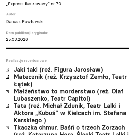
„Express Ilustrowany” nr 70
Autor:
Dariusz Pawłowski
Data publikacji oryginału:
25.03.2026
Realizacje repertuarowe
Jaki taki (reż. Figura Jarosław)
Matecznik (reż. Krzysztof Zemło, Teatr
Łątek)
Małżeństwo to morderstwo (reż. Olaf
Lubaszenko, Teatr Capitol)
Tata (reż. Michał Zdunik, Teatr Lalki i
Aktora „Kubuś” w Kielcach im. Stefana
Karskiego )
Tkaczka chmur. Baśń o trzech Zorzach
(reż. Katarzyna Hora, Śląski Teatr Lalki i