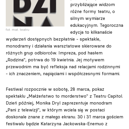
przybliżające widzom
różne formy teatru, o
silnym wymiarze
edukacyjnym. Tegoroczna
fot. mat. teatru
edycja to kilkanaście
wydarzeń dostępnych bezpłatnie - spektakle,
monodramy i działania warsztatowe skierowane do
różnych grup odbiorców. Impreza, pod hasłem
„Rodzina", potrwa do 19 kwietnia. Jej motywem
przewodnim ma być refleksja nad relacjami rodzinnymi
- ich znaczeniem, napięciami i współczesnymi formami.
Festiwal rozpocznie w sobotę, 28 marca, pokaz
spektaklu „Małżeństwo to morderstwo" z Teatru Capitol.
Dzień później, Monika Dryl zaprezentuje monodram
„Pani z telewizji", w którym wciela się w postaci
doskonale znane z małego ekranu. 30 i 31 marca gościem
festiwalu będzie Katarzyna Jackowska-Enemuo z