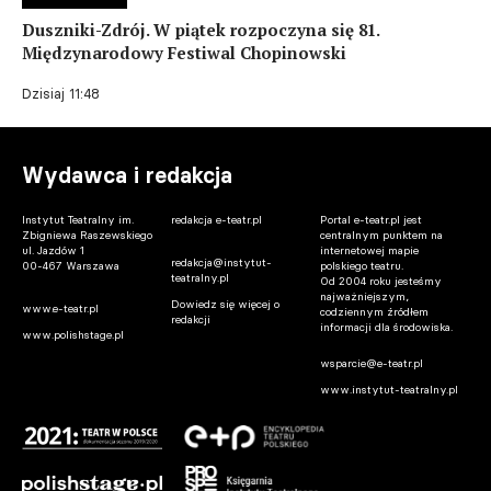
Duszniki-Zdrój. W piątek rozpoczyna się 81.
Międzynarodowy Festiwal Chopinowski
Dzisiaj 11:48
Wydawca i redakcja
Instytut Teatralny im.
redakcja e-teatr.pl
Portal e-teatr.pl jest
Zbigniewa Raszewskiego
centralnym punktem na
ul. Jazdów 1
internetowej mapie
redakcja@instytut-
00-467 Warszawa
polskiego teatru.
teatralny.pl
Od 2004 roku jesteśmy
najważniejszym,
Dowiedz się więcej o
www.e-teatr.pl
codziennym źródłem
redakcji
informacji dla środowiska.
www.polishstage.pl
wsparcie@e-teatr.pl
www.instytut-teatralny.pl