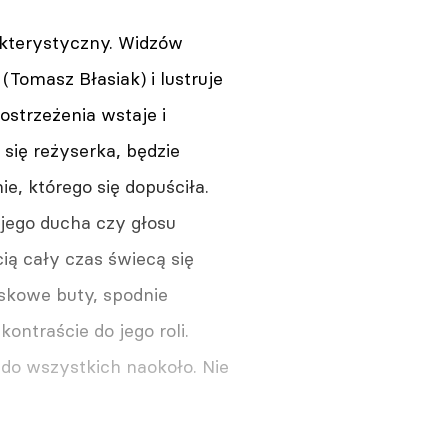
akterystyczny. Widzów
(Tomasz Błasiak) i lustruje
ostrzeżenia wstaje i
się reżyserka, będzie
e, którego się dopuściła.
jego ducha czy głosu
cią cały czas świecą się
jskowe buty, spodnie
kontraście do jego roli.
 do wszystkich naokoło. Nie