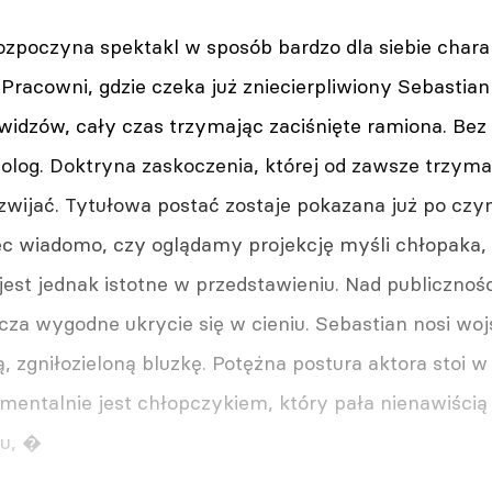
ozpoczyna spektakl w sposób bardzo dla siebie char
Pracowni, gdzie czeka już zniecierpliwiony Sebastian 
idzów, cały czas trzymając zaciśnięte ramiona. Bez 
log. Doktryna zaskoczenia, której od zawsze trzyma 
zwijać. Tytułowa postać zostaje pokazana już po czyni
ęc wiadomo, czy oglądamy projekcję myśli chłopaka, 
 jest jednak istotne w przedstawieniu. Nad publicznoś
cza wygodne ukrycie się w cieniu. Sebastian nosi wo
łą, zgniłozieloną bluzkę. Potężna postura aktora stoi w 
 mentalnie jest chłopczykiem, który pała nienawiścią
tu, �