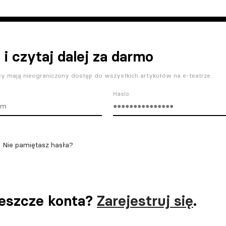
 i czytaj dalej za darmo
y mają nieograniczony dostęp do wszystkich artykułów na e-teatrze.
Haslo
Nie pamiętasz hasła?
jeszcze konta?
Zarejestruj się
.