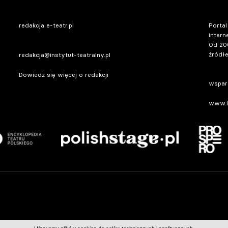
redakcja e-teatr.pl
Portal
intern
Od 20
źródłe
redakcja@instytut-teatralny.pl
Dowiedz się więcej o redakcji
wsparc
www.in