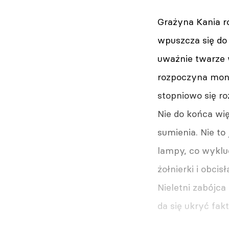
Grażyna Kania r
wpuszcza się do 
uważnie twarze w
rozpoczyna mono
stopniowo się ro
Nie do końca wi
sumienia. Nie to
lampy, co wyklu
żołnierki i obcis
Nieletni zabójca
da się ukryć fak