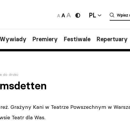
PL
/Wywiady
Premiery
Festiwale
Repertuary
a do druku
Emsdetten
 reż. Grażyny Kani w Teatrze Powszechnym w Warsz
wsie Teatr dla Was.