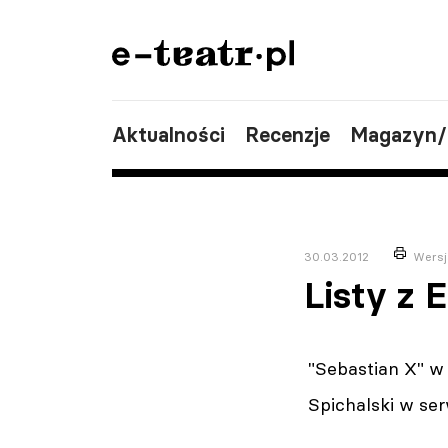
Aktualności
Recenzje
Magazyn
30.03.2012
Wersj
Listy z 
"Sebastian X" w
Spichalski w ser