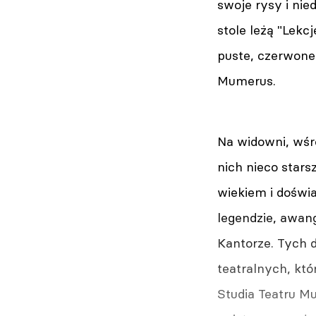
swoje rysy i ni
stole leżą "Lekc
puste, czerwone 
Mumerus.
Na widowni, wśr
nich nieco stars
wiekiem i doświa
legendzie, awang
Kantorze. Tych 
teatralnych, kt
Studia Teatru M