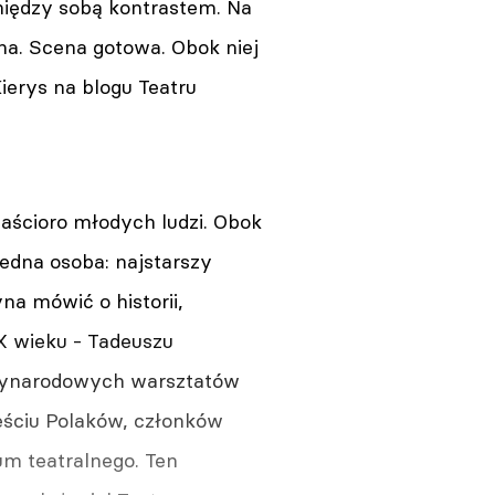
między sobą kontrastem. Na
ana. Scena gotowa. Obok niej
ierys na blogu Teatru
aścioro młodych ludzi. Obok
jedna osoba: najstarszy
na mówić o historii,
XX wieku - Tadeuszu
dzynarodowych warsztatów
ześciu Polaków, członków
um teatralnego. Ten