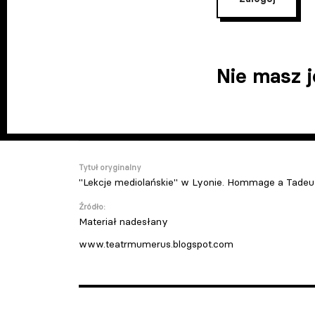
Nie masz 
Tytuł oryginalny
"Lekcje mediolańskie" w Lyonie. Hommage a Tadeu
Źródło:
Materiał nadesłany
www.teatrmumerus.blogspot.com