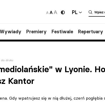
PL
/Wywiady
Premiery
Festiwale
Repertuary
 do druku
 mediolańskie" w Lyonie. 
sz Kantor
ena. Gdy wpatrujesz się w nią dłużej, czerń pogłębia 