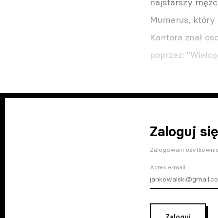
najstarszy mężcz
Mumerus, który 
Kantora znał oso
poprzez: "Wielop
Zaloguj się
Zalogowani użytkownic
Adres e-mail
Zaloguj