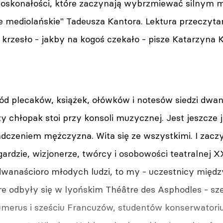
edoskonałości, które zaczynają wybrzmiewać silnym 
je mediolańskie" Tadeusza Kantora. Lektura przeczyt
krzesło - jakby na kogoś czekało - pisze Katarzyna K
ód plecaków, książek, ołówków i notesów siedzi dwan
zy chłopak stoi przy konsoli muzycznej. Jest jeszcze 
dczeniem mężczyzna. Wita się ze wszystkimi. I zaczy
ardzie, wizjonerze, twórcy i osobowości teatralnej 
dwanaścioro młodych ludzi, to my - uczestnicy mię
óre odbyły się w lyońskim Théâtre des Asphodles - s
umerus i sześciu Francuzów, studentów konserwatori