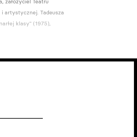
, założyciel Teatru
i artystycznej. Tadeusza
arłej klasy" (1975),