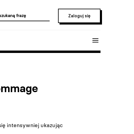
Zaloguj się
Hommage
się intensywniej ukazując