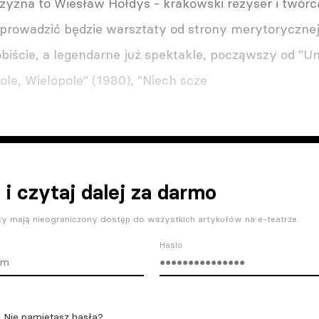
yzna to Wiesław Hołdys - krakowski reżyser i twórca
prowadzić będzie warsztaty od strony merytorycznej 
biście, a legendarne już spektakle, począwszy od "Um
ole, Wielopole" (1980), "Niech scze
 i czytaj dalej za darmo
y mają nieograniczony dostęp do wszystkich artykułów na e-teatrze.
Haslo
Nie pamiętasz hasła?