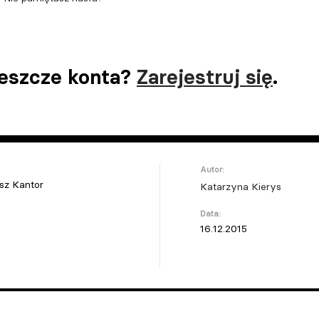
jeszcze konta?
Zarejestruj się
.
Autor:
sz Kantor
Katarzyna Kierys
Data:
16.12.2015