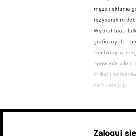
męża i skłania g
reżyserskim deb
Wybrał teatr la
graficznych i muz
osadzony w magi
opowiada wiele r
znikają bezszele
zamieniają ją
Zaloguj się