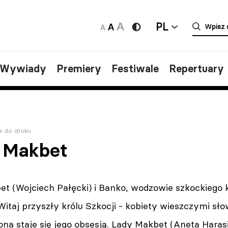
PL
/Wywiady
Premiery
Festiwale
Repertuary
a do druku
 Makbet
bet (Wojciech Pałęcki) i Banko, wodzowie szkockiego 
Witaj przyszły królu Szkocji - kobiety wieszczymi s
rona staje się jego obsesją. Lady Makbet (Aneta Hara