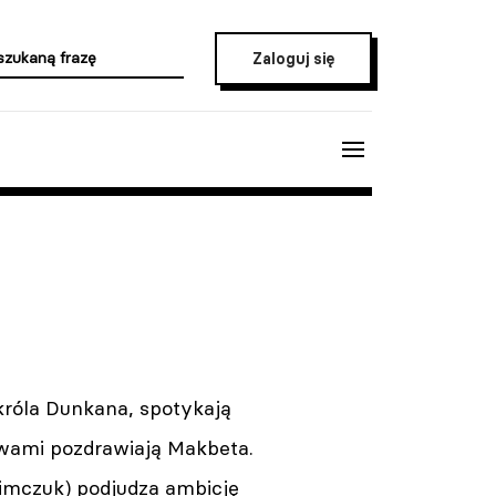
Zaloguj się
króla Dunkana, spotykają
łowami pozdrawiają Makbeta.
simczuk) podjudza ambicję