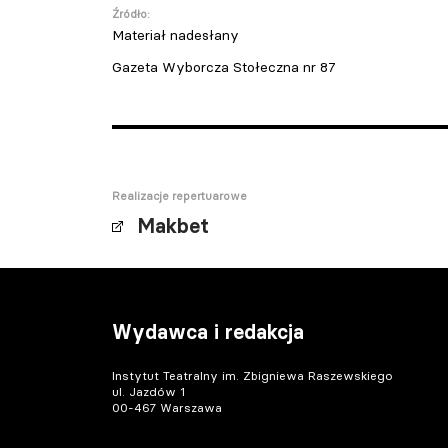
Źródło:
Materiał nadesłany
Gazeta Wyborcza Stołeczna nr 87
Realizacje repertuarowe
Makbet
Wydawca i redakcja
Instytut Teatralny im. Zbigniewa Raszewskiego
ul. Jazdów 1
00-467 Warszawa