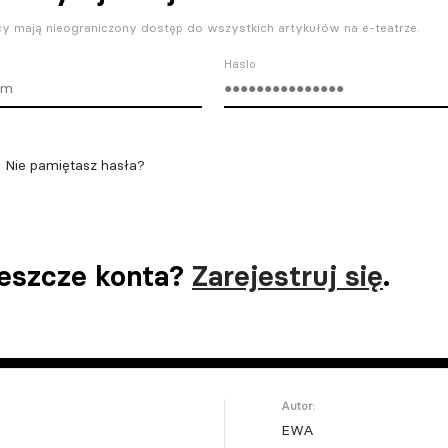
y mają nieograniczony dostęp do wszystkich artykułów na e-teatrze.
Haslo
Nie pamiętasz hasła?
jeszcze konta?
Zarejestruj się
.
Autor:
EWA