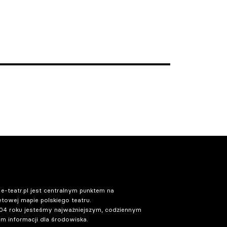
 e-teatr.pl jest centralnym punktem na
etowej mapie polskiego teatru.
04 roku jesteśmy najważniejszym, codziennym
m informacji dla środowiska.