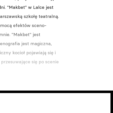
dni. "Makbet" w Lalce jest
arszawską szkołę teatralną.
pomocą efektów sceno-
 mnie. "Makbet" jest
enografia jest magiczna,
zny kocioł pojawiają się i
y przesuwające się po scenie