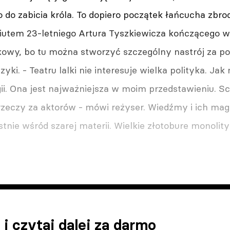
o do zabicia króla. To dopiero początek łańcucha zbro
iutem 23-letniego Artura Tyszkiewicza kończącego w
lkowy, bo tu można stworzyć szczególny nastrój za 
yki. - Teatru lalki nie interesuje wielka polityka. Jak
i. Ona jest najważniejsza w moim przedstawieniu. Sc
zeczy za aktorów - mówi reżyser. Wiedźmy i ich magic
stnie wśród szarej materii. Wielkie złotobure monolit
 i czytaj dalej za darmo