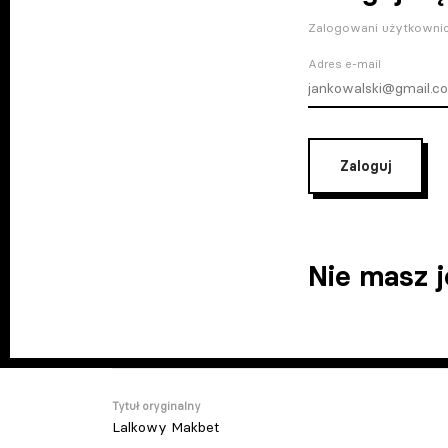
Zalogowani użytkownic
Adres e-mail
Zaloguj
Nie masz 
Tytuł oryginalny
Lalkowy Makbet