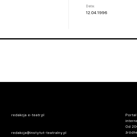
Data:
12.04.1996
redakcja e-teatr.pl
Portal
intern
Od 20
źródłe
redakcja@instytut-teatralny.pl