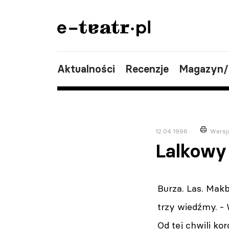
Aktualności
Recenzje
Magazyn
12.04.1996
Wersj
Lalkowy
Burza. Las. Mak
trzy wiedźmy. - 
Od tej chwili ko