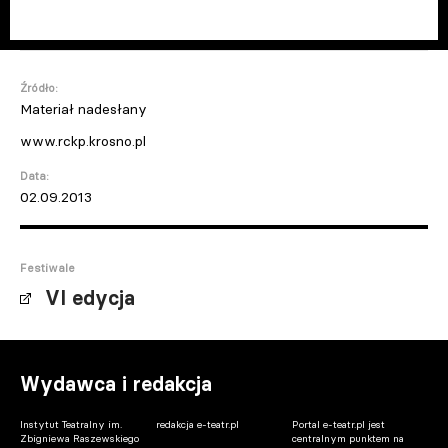
Źródło:
Materiał nadesłany
www.rckp.krosno.pl
Data:
02.09.2013
Festiwale
VI edycja
Wydawca i redakcja
Instytut Teatralny im.
redakcja e-teatr.pl
Portal e-teatr.pl jest
Zbigniewa Raszewskiego
centralnym punktem na