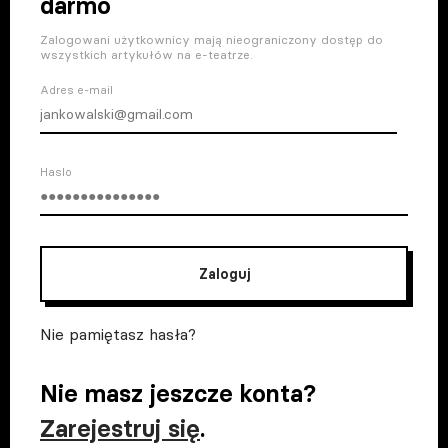
darmo
Zalogowani użytkownicy mają nieograniczony dostęp do
wszystkich artykułów na e-teatrze.
Adres e-mail
Haslo
Zaloguj
Nie pamiętasz hasła?
Nie masz jeszcze konta?
Zarejestruj się
.