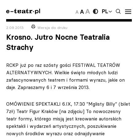
PL
2.09.2013
Wersja do druku
Krosno. Jutro Nocne Teatralia
Strachy
RCKP już po raz szósty gości FESTIWAL TEATRÓW
ALTERNATYWNYCH. Wielkie święto młodych ludzi
zafascynowanych teatrem i formami wyrazu, jakie on
daje. Zapraszamy 6 i 7 września 2013.
OMÓWIENIE SPEKTAKLI 6.IX, 17:30 "Mglisty Billy" (bilet
7zł) Teatr Figur Kraków [na zdjęciu] To nowoczesny
teatr formy, którego misją jest kreowanie autorskich
spektakli i wydarzeń artystycznych, poszukiwanie
nowych środków wyrazu oraz odnajdywanie