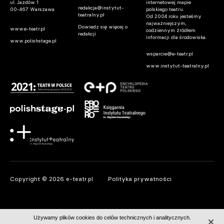
ul. Jazdów 1
internetowej mapie
redakcja@instytut-
00-467 Warszawa
polskiego teatru.
teatralny.pl
Od 2004 roku jesteśmy
najważniejszym,
Dowiedz się więcej o
www.e-teatr.pl
codziennym źródłem
redakcji
informacji dla środowiska.
www.polishstage.pl
wsparcie@e-teatr.pl
www.instytut-teatralny.pl
Copyright © 2026 e-teatr.pl
Polityka prywatności
Używamy plików cookies do celów technicznych i analitycznych.