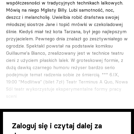
współczesności w tradycyjnych technikach lalkowych.
Mówią na niego Mglisty Billy. Lubi samotność, noc,
deszcz i melancholię. Uwielbia robić draństwa swojej
młodszej siostrze Jane i topić mrówki w czekoladowej
ślinie. Kiedyś miał też kota Tarzana, był jego najlepszym
przyjacielem. Pewnego dnia znalazł go zesztywniałego w
ogrodzie. Spektakl powstał na podstawie komiksu
Guillaume'a Bianco, zrealizowany jest w technice teatru
cieni z użyciem płaskich lalek. W groteskowej formie, z
dużą dawką czarnego humoru reżyser bardzo serio
podejmuje temat radzenia sobie ze śmiercią. *** 6.IX,
19:00 "Modlitwa" (bilet 7zł) Teatr Terminus A Quo, Nowa
Sól teatr wykorzystuje eksperymentalne formy pracy
sceni
Zaloguj się i czytaj dalej za