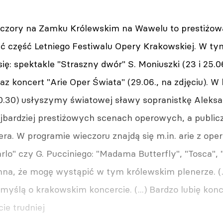
czory na Zamku Królewskim na Wawelu to prestiżowa
ć część Letniego Festiwalu Opery Krakowskiej. W tym
się: spektakle "Straszny dwór" S. Moniuszki (23 i 25.0
 oraz koncert "Arie Oper Świata" (29.06., na zdjęciu). 
20.30) usłyszymy światowej sławy sopranistkę Aleksa
jbardziej prestiżowych scenach operowych, a publiczn
ra. W programie wieczoru znajdą się m.in. arie z oper 
arlo" czy G. Pucciniego: "Madama Butterfly", "Tosca",
umna, że mogę wystąpić w tym królewskim plenerze. (
myślą o krakowskim koncercie. (...) Bardzo lubię ko
ie trudniej