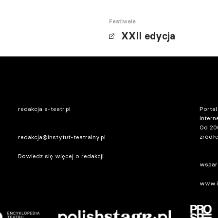
Festiwale
XXII edycja
redakcja e-teatr.pl
Portal
intern
Od 20
źródłe
redakcja@instytut-teatralny.pl
Dowiedz się więcej o redakcji
wsparc
www.in