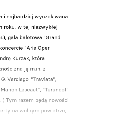
 i najbardziej wyczekiwana
 roku, w tej niezwykłej
6.), gala baletowa "Grand
W koncercie "Arie Oper
ndrę Kurzak, która
ość zna ją m.in. z
G. Verdiego: "Traviata",
 "Manon Lescaut", "Turandot"
...) Tym razem będą nowości
ncerty na wolnym powietrzu,