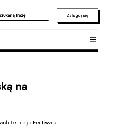
Zaloguj się
ską na
ch Letniego Festiwalu.