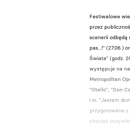
Festiwalowe wie
przez publicznoś
scenerii odbędą 
pas...!" (27.06.)
Świata" (godz. 
występuje na na
Metropolitan Ope
"Otello", "Don C
i in. "Jestem d
przygotowane z 
chociaż oczywiśc