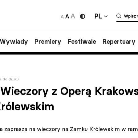
PL
/Wywiady
Premiery
Festiwale
Repertuary
a do druku
 Wieczory z Operą Krakow
rólewskim
 zaprasza na wieczory na Zamku Królewskim w rama