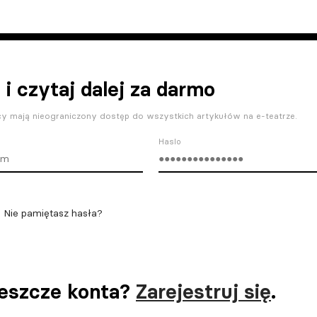
 i czytaj dalej za darmo
y mają nieograniczony dostęp do wszystkich artykułów na e-teatrze.
Haslo
Nie pamiętasz hasła?
jeszcze konta?
Zarejestruj się
.