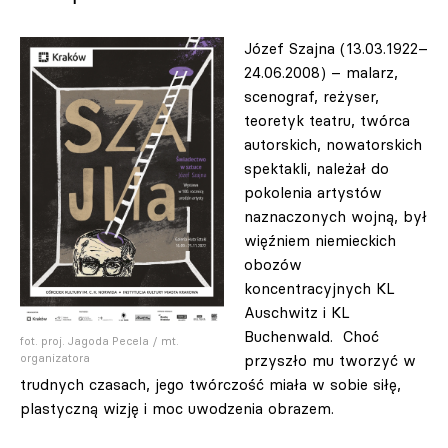
Józef Szajna (13.03.1922–
24.06.2008) – malarz,
scenograf, reżyser,
teoretyk teatru, twórca
autorskich, nowatorskich
spektakli, należał do
pokolenia artystów
naznaczonych wojną, był
więźniem niemieckich
obozów
koncentracyjnych KL
Auschwitz i KL
Buchenwald. Choć
fot. proj. Jagoda Pecela / mt.
przyszło mu tworzyć w
organizatora
trudnych czasach, jego twórczość miała w sobie siłę,
plastyczną wizję i moc uwodzenia obrazem.