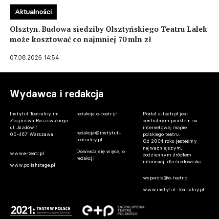
Aktualności
Olsztyn. Budowa siedziby Olsztyńskiego Teatru Lalek
może kosztować co najmniej 70 mln zł
07.08.2026 14:54
Wydawca i redakcja
Instytut Teatralny im.
redakcja e-teatr.pl
Portal e-teatr.pl jest
Zbigniewa Raszewskiego
centralnym punktem na
ul. Jazdów 1
internetowej mapie
redakcja@instytut-
00-467 Warszawa
polskiego teatru.
teatralny.pl
Od 2004 roku jesteśmy
najważniejszym,
Dowiedz się więcej o
www.e-teatr.pl
codziennym źródłem
redakcji
informacji dla środowiska.
www.polishstage.pl
wsparcie@e-teatr.pl
www.instytut-teatralny.pl