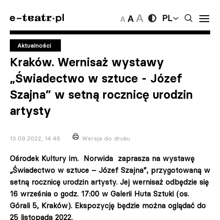
PL
Aktualności
Kraków. Wernisaż wystawy
„Świadectwo w sztuce - Józef
Szajna” w setną rocznicę urodzin
artysty
13.09.2022, 14:46
Wersja do druku
Ośrodek Kultury im. Norwida zaprasza na wystawę
„Świadectwo w sztuce – Józef Szajna”, przygotowaną w
setną rocznicę urodzin artysty. Jej wernisaż odbędzie się
16 września o godz. 17:00 w Galerii Huta Sztuki (os.
Górali 5, Kraków). Ekspozycję będzie można oglądać do
25 listopada 2022.