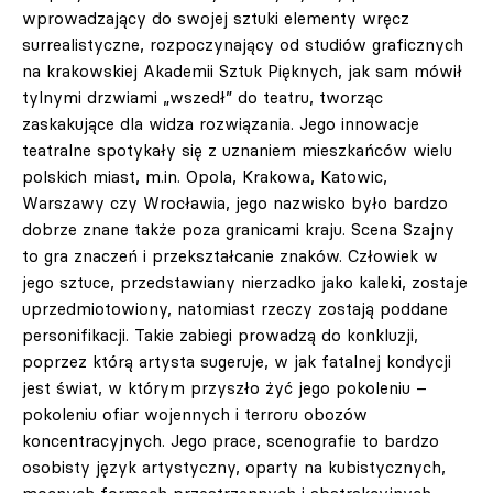
wprowadzający do swojej sztuki elementy wręcz
surrealistyczne, rozpoczynający od studiów graficznych
na krakowskiej Akademii Sztuk Pięknych, jak sam mówił
tylnymi drzwiami „wszedł” do teatru, tworząc
zaskakujące dla widza rozwiązania. Jego innowacje
teatralne spotykały się z uznaniem mieszkańców wielu
polskich miast, m.in. Opola, Krakowa, Katowic,
Warszawy czy Wrocławia, jego nazwisko było bardzo
dobrze znane także poza granicami kraju. Scena Szajny
to gra znaczeń i przekształcanie znaków. Człowiek w
jego sztuce, przedstawiany nierzadko jako kaleki, zostaje
uprzedmiotowiony, natomiast rzeczy zostają poddane
personifikacji. Takie zabiegi prowadzą do konkluzji,
poprzez którą artysta sugeruje, w jak fatalnej kondycji
jest świat, w którym przyszło żyć jego pokoleniu –
pokoleniu ofiar wojennych i terroru obozów
koncentracyjnych. Jego prace, scenografie to bardzo
osobisty język artystyczny, oparty na kubistycznych,