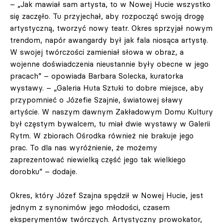
– „Jak mawiał sam artysta, to w Nowej Hucie wszystko
się zaczęło. Tu przyjechał, aby rozpocząć swoją drogę
artystyczną, tworzyć nowy teatr. Okres sprzyjał nowym
trendom, napór awangardy był jak fala niosąca artystę.
W swojej twórczości zamieniał słowa w obraz, a
wojenne doświadczenia nieustannie były obecne w jego
pracach” – opowiada Barbara Solecka, kuratorka
wystawy. – „Galeria Huta Sztuki to dobre miejsce, aby
przypomnieć o Józefie Szajnie, światowej sławy
artyście. W naszym dawnym Zakładowym Domu Kultury
był częstym bywalcem, tu miał dwie wystawy w Galerii
Rytm. W zbiorach Ośrodka również nie brakuje jego
prac. To dla nas wyróżnienie, że możemy
zaprezentować niewielką część jego tak wielkiego
dorobku” – dodaje.
Okres, który Józef Szajna spędził w Nowej Hucie, jest
jednym z synonimów jego młodości, czasem
eksperymentów twórczych. Artystyczny prowokator,