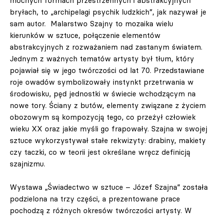
mocnych formach przestrzennych i abstrakcyjnych
bryłach, to „archipelagi psychik ludzkich”, jak nazywał je
sam autor. Malarstwo Szajny to mozaika wielu
kierunków w sztuce, połączenie elementów
abstrakcyjnych z rozważaniem nad zastanym światem.
Jednym z ważnych tematów artysty był tłum, który
pojawiał się w jego twórczości od lat 70. Przedstawiane
roje owadów symbolizowały instynkt przetrwania w
środowisku, pęd jednostki w świecie wchodzącym na
nowe tory. Ściany z butów, elementy związane z życiem
obozowym są kompozycją tego, co przeżył człowiek
wieku XX oraz jakie myśli go frapowały. Szajna w swojej
sztuce wykorzystywał stałe rekwizyty: drabiny, makiety
czy taczki, co w teorii jest określane wręcz definicją
szajnizmu.
Wystawa „Świadectwo w sztuce – Józef Szajna” została
podzielona na trzy części, a prezentowane prace
pochodzą z różnych okresów twórczości artysty. W