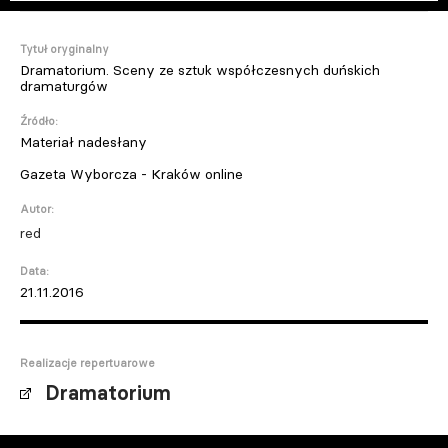
Tytuł oryginalny
Dramatorium. Sceny ze sztuk współczesnych duńskich
dramaturgów
Źródło:
Materiał nadesłany
Gazeta Wyborcza - Kraków online
Autor:
red
Data:
21.11.2016
Realizacje repertuarowe
Dramatorium