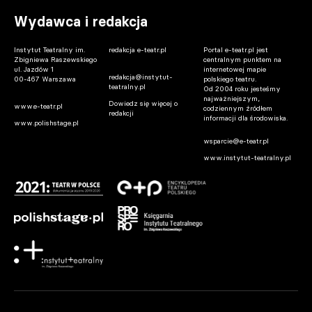
Wydawca i redakcja
Instytut Teatralny im.
redakcja e-teatr.pl
Portal e-teatr.pl jest
Zbigniewa Raszewskiego
centralnym punktem na
ul. Jazdów 1
internetowej mapie
redakcja@instytut-
00-467 Warszawa
polskiego teatru.
teatralny.pl
Od 2004 roku jesteśmy
najważniejszym,
Dowiedz się więcej o
www.e-teatr.pl
codziennym źródłem
redakcji
informacji dla środowiska.
www.polishstage.pl
wsparcie@e-teatr.pl
www.instytut-teatralny.pl