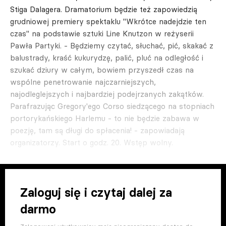
Stiga Dalagera. Dramatorium będzie też zapowiedzią
grudniowej premiery spektaklu "Wkrótce nadejdzie ten
czas" na podstawie sztuki Line Knutzon w reżyserii
Pawła Partyki. - Będziemy czytać, słuchać, pić, skakać z
balustrady, kraść kukurydzę, palić, pluć na odległość i
szukać dziury w całym, bowiem przyszedł czas na
wspólne penetrowanie najczarniejszych,
najodleglejszych i najbardziej podejrzanych zakątków.
Parafrazując Gregory'ego Corso siedzącego na stopniach
portorykańskiego Harlemu - to nie będzie zabawa w
poezję, tam są długi do spłacenia! - zapowiadają
organizatorzy. Start o godz. 20. Wstęp wolny.
Zaloguj się i czytaj dalej za
darmo