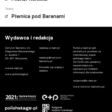
Teatry
Piwnica pod Baranami
Wydawca i redakcja
Instytut Teatralny im.
redakcja e-teatr.pl
Portal e-teatr.pl jest
Zbigniewa Raszewskiego
centralnym punktem na
ul. Jazdów 1
internetowej mapie
redakcja@instytut-
00-467 Warszawa
polskiego teatru.
teatralny.pl
Od 2004 roku jesteśmy
najważniejszym,
Dowiedz się więcej o
www.e-teatr.pl
codziennym źródłem
redakcji
informacji dla środowiska.
www.polishstage.pl
wsparcie@e-teatr.pl
www.instytut-teatralny.pl