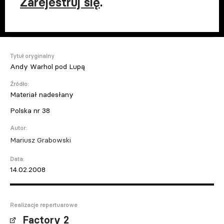
Zarejestruj się
.
Tytuł oryginalny
Andy Warhol pod Lupą
Źródło:
Materiał nadesłany
Polska nr 38
Autor:
Mariusz Grabowski
Data:
14.02.2008
Realizacje repertuarowe
Factory 2