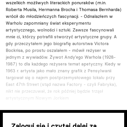
wszelkich możliwych literackich ponuraków (m.in.
Roberta Musila, Hermanna Brocha i Thomasa Bernharda)
wrócił do młodzieńczych fascynacji. - Odnalazłem w
Warholu zapomniany świat eksperymentu
artystycznego, wolności i sztuki. Zawsze fascynowali
mnie ci, którzy potrafili stworzyć artystyczne grupy. A
gdy przeczytałem jego biografię autorstwa Victora
Bockrisa, po prostu oszalałem - mówił reżyser w
jednym z wywiadów. Żywot Andy'ego Warhola (1928-
1987) to dla każdego reżysera temat apetyczny. Kiedy w
1963 r. artysta jako mało znany grafik z Pensylwanii
targował się o najem postprzemysłowego lokalu przy
East 47th Street (stąd nazwa Factory - czyli Fabryka),
nikt nie przeczuwał, że rok później będzie trząsł
artystycznym Nowym Jorkiem
Zaloguj się i czytaj dalej za