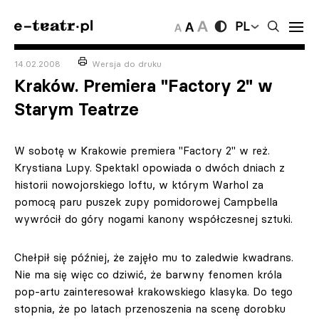
PL
14.02.2008
Wersja do druku
Kraków. Premiera "Factory 2" w
Starym Teatrze
W sobotę w Krakowie premiera "Factory 2" w reż.
Krystiana Lupy. Spektakl opowiada o dwóch dniach z
historii nowojorskiego loftu, w którym Warhol za
pomocą paru puszek zupy pomidorowej Campbella
wywrócił do góry nogami kanony współczesnej sztuki.
Chełpił się później, że zajęło mu to zaledwie kwadrans.
Nie ma się więc co dziwić, że barwny fenomen króla
pop-artu zainteresował krakowskiego klasyka. Do tego
stopnia, że po latach przenoszenia na scenę dorobku