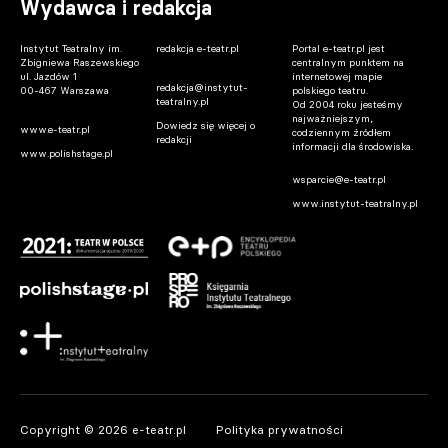
Wydawca i redakcja
Instytut Teatralny im.
redakcja e-teatr.pl
Portal e-teatr.pl jest
Zbigniewa Raszewskiego
centralnym punktem na
ul. Jazdów 1
internetowej mapie
redakcja@instytut-
00-467 Warszawa
polskiego teatru.
teatralny.pl
Od 2004 roku jesteśmy
najważniejszym,
Dowiedz się więcej o
www.e-teatr.pl
codziennym źródłem
redakcji
informacji dla środowiska.
www.polishstage.pl
wsparcie@e-teatr.pl
www.instytut-teatralny.pl
Copyright © 2026 e-teatr.pl
Polityka prywatności