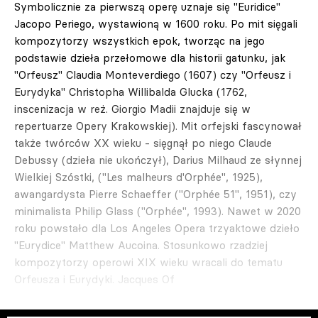
Symbolicznie za pierwszą operę uznaje się "Euridice"
Jacopo Periego, wystawioną w 1600 roku. Po mit sięgali
kompozytorzy wszystkich epok, tworząc na jego
podstawie dzieła przełomowe dla historii gatunku, jak
"Orfeusz" Claudia Monteverdiego (1607) czy "Orfeusz i
Eurydyka" Christopha Willibalda Glucka (1762,
inscenizacja w reż. Giorgio Madii znajduje się w
repertuarze Opery Krakowskiej). Mit orfejski fascynował
także twórców XX wieku - sięgnął po niego Claude
Debussy (dzieła nie ukończył), Darius Milhaud ze słynnej
Wielkiej Szóstki, ("Les malheurs d'Orphée", 1925),
awangardysta Pierre Schaeffer ("Orphée 51", 1951), czy
minimalista Philip Glass ("Orphée", 1993). Nawet w 2020
roku powstało dla Los Angeles Opera trzyaktowe dzieło
"Eurydice" Matthew Aucoina. Stosunkowo rzadziej
kompozytorzy operowi XIX wieku wracali do tematu
Orfeusza i Eurydyki. Jacques Of