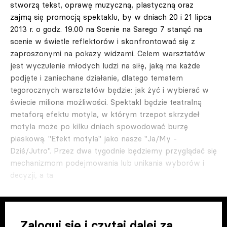
stworzą tekst, oprawę muzyczną, plastyczną oraz
zajmą się promocją spektaklu, by w dniach 20 i 21 lipca
2013 r. o godz. 19.00 na Scenie na Sarego 7 stanąć na
scenie w świetle reflektorów i skonfrontować się z
zaproszonymi na pokazy widzami. Celem warsztatów
jest wyczulenie młodych ludzi na siłę, jaką ma każde
podjęte i zaniechane działanie, dlatego tematem
tegorocznych warsztatów będzie: jak żyć i wybierać w
świecie miliona możliwości. Spektakl będzie teatralną
metaforą efektu motyla, w którym trzepot skrzydeł
motyla może po kilku dniach spowodować burzę
piaskową. "Efekt motyla" jako nasze "Ja/My -
Dziś/Jutro". Przez dwa tygodnie będziemy przyglądać się
mechanizmom podejmowania lub unikania wyborów i
decyzji, a ta
Zaloguj się i czytaj dalej za