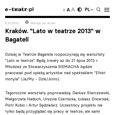
PL
8.07.2013
Wersja do druku
Kraków. "Lato w teatrze 2013" w
Bagateli
Dzisiaj w Teatrze Bagatela rozpoczynają się warsztaty
"Lato w teatrze". Będą trwały az do 21 lipca 2013 r.
Młodzież ze Stowarzyszenia SIEMACHA będzie
pracować pod opieką artystów nad spektaklem "Efekt
motyla" (Ja/My - Dziś/Jutro).
Tegoroczne warsztaty poprowadzą: Dariusz Starczewski,
Małgorzata Haduch, Urszula Czernicka, Łukasz Drewniak,
Piotr Kubic i Artur Sędzielarz. Uczestnicy projektu nie
tylko będą przyglądać się pracy w teatrze, ale sami