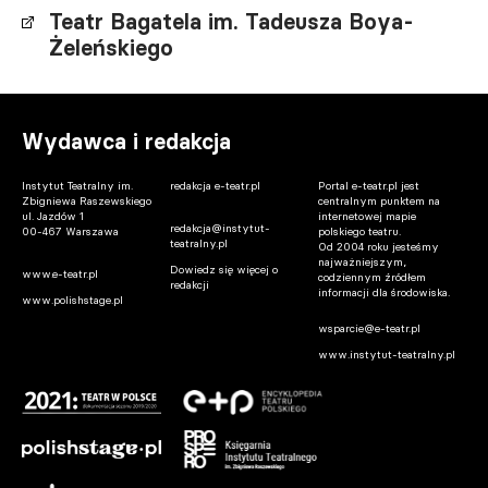
Teatr Bagatela im. Tadeusza Boya-
Żeleńskiego
Wydawca i redakcja
Instytut Teatralny im.
redakcja e-teatr.pl
Portal e-teatr.pl jest
Zbigniewa Raszewskiego
centralnym punktem na
ul. Jazdów 1
internetowej mapie
redakcja@instytut-
00-467 Warszawa
polskiego teatru.
teatralny.pl
Od 2004 roku jesteśmy
najważniejszym,
Dowiedz się więcej o
www.e-teatr.pl
codziennym źródłem
redakcji
informacji dla środowiska.
www.polishstage.pl
wsparcie@e-teatr.pl
www.instytut-teatralny.pl