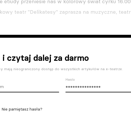
e etiudy przeniesie nas w kolorowy świat cyrku 16.0
owy teatr "Delikatesy" zaprasza na muzyczne, teatra
 i czytaj dalej za darmo
y mają nieograniczony dostęp do wszystkich artykułów na e-teatrze.
Haslo
Nie pamiętasz hasła?