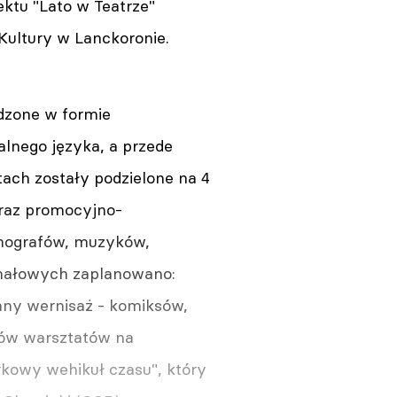
ktu "Lato w Teatrze"
Kultury w Lanckoronie.
adzone w formie
alnego języka, a przede
tach zostały podzielone na 4
raz promocyjno-
enografów, muzyków,
inałowych zaplanowano:
enny wernisaż - komiksów,
ików warsztatów na
rkowy wehikuł czasu", który