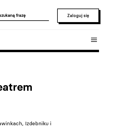
Zaloguj się
Teatrem
awinkach, Izdebniku i