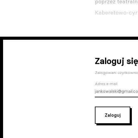
poprzez teatraln
Kaberetowo-cyrk
Zaloguj się
Zalogowani użytkownic
Adres e-mail
Zaloguj