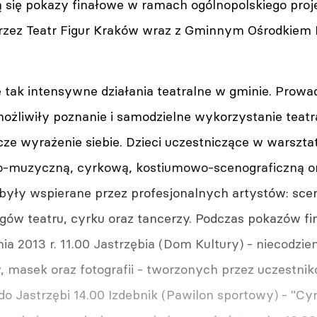
ą się pokazy finałowe w ramach ogólnopolskiego proje
rzez Teatr Figur Kraków wraz z Gminnym Ośrodkiem 
e tak intensywne działania teatralne w gminie. Prow
ożliwiły poznanie i samodzielne wykorzystanie teatr
ze wyrażenie siebie. Dzieci uczestniczące w warszta
o-muzyczną, cyrkową, kostiumowo-scenograficzną o
były wspierane przez profesjonalnych artystów: sc
gów teatru, cyrku oraz tancerzy. Podczas pokazów f
nia 2013 r. 11.00 Jastrzębia (Dom Kultury) - niecodzi
w, masek oraz fotografii - tworzonych przez uczestn
o Jastrzębi 14.00 Izdebnik (Pawilon sportowy) - "Cy