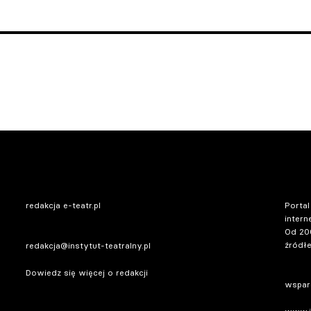
redakcja e-teatr.pl
Portal
intern
Od 20
źródłe
redakcja@instytut-teatralny.pl
Dowiedz się więcej o redakcji
wsparc