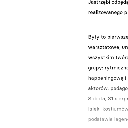
Jastrzębi odbęd
realizowanego p
Były to pierwsz
warsztatowej um
wszystkim twórc
grupy: rytmiczn
happeningową i 
aktorów, pedago
Sobota, 31 sierp
lalek, kostiumó
podstawie legend