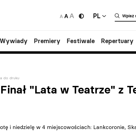
PL
/Wywiady
Premiery
Festiwale
Repertuary
a do druku
Finał "Lata w Teatrze" z 
otę i niedzielę w 4 miejscowościach: Lankcoronie, Sk