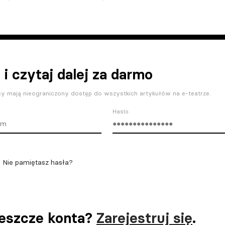
 i czytaj dalej za darmo
y mają nieograniczony dostęp do wszystkich artykułów na e-teatrze.
Haslo
Nie pamiętasz hasła?
jeszcze konta?
Zarejestruj się
.