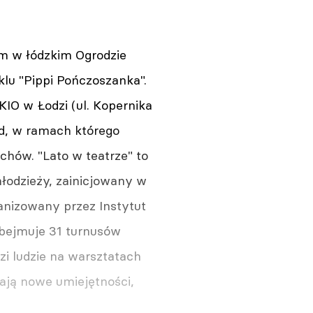
ym w łódzkim Ogrodzie
lu "Pippi Pończoszanka".
KIO w Łodzi (ul. Kopernika
zd, w ramach którego
hów. "Lato w teatrze" to
młodzieży, zainicjowany w
anizowany przez Instytut
obejmuje 31 turnusów
zi ludzie na warsztatach
ją nowe umiejętności,