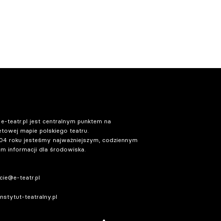
 e-teatr.pl jest centralnym punktem na
etowej mapie polskiego teatru.
04 roku jesteśmy najważniejszym, codziennym
m informacji dla środowiska.
ie@e-teatr.pl
stytut-teatralny.pl