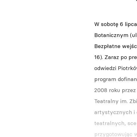
W sobotę 6 lipc
Botanicznym (ul
Bezpłatne wejści
16). Zaraz po p
odwiedzi Piotrk
program dofinans
2008 roku przez
Teatralny im. Z
artystycznych i
teatralnych, sc
przygotowując ws