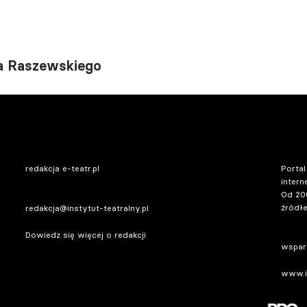
wa Raszewskiego
redakcja e-teatr.pl
Portal
intern
Od 20
źródłe
redakcja@instytut-teatralny.pl
Dowiedz się więcej o redakcji
wsparc
www.in