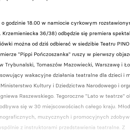
a o godzinie 18.00 w namiocie cyrkowym rozstawion
. Krzemieniecka 36/38) odbędzie się premiera spektak
ówki można od dziś odbierać w siedzibie Teatru PINO
remierze "Pippi Pończoszanka" ruszy w pierwszy obja
ów Trybunalski, Tomaszów Mazowiecki, Warszawę i Łoc
owujący wakacyjne działania teatralne dla dzieci i 
 Ministerstwo Kultury i Dziedzictwa Narodowego i org
bigniewa Raszewskiego. Tegoroczne "Lato w teatrze" 
 odbywa się w 30 miejscowościach całego kraju. Młod
enograficznych, muzycznych i promocyjnych zdobywa
pólnie z instruktorami przedstawienia teatralne. Z