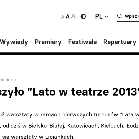
PL
/Wywiady
Premiery
Festiwale
Repertuary
do druku
szyło "Lato w teatrze 2013
już warsztaty w ramach pierwszych turnusów "Lata w 
, od dziś w Bielsku-Białej, Katowicach, Kielcach, Łodz
 się warsztaty w Lipiankach.