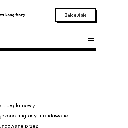
Zaloguj się
cert dyplomowy
ręczono nagrody ufundowane
ufundowane przez