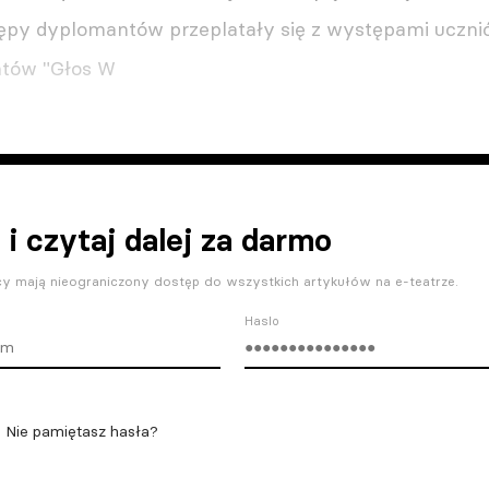
ępy dyplomantów przeplatały się z występami ucznió
tów "Głos W
 i czytaj dalej za darmo
y mają nieograniczony dostęp do wszystkich artykułów na e-teatrze.
Haslo
Nie pamiętasz hasła?