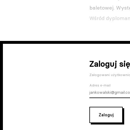
baletowej. Wyst
Wśród dyploman
Zaloguj się
Zalogowani użytkownic
Adres e-mail
Zaloguj