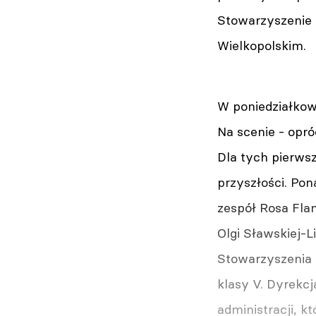
Stowarzyszenie 
Wielkopolskim.
W poniedziałkowy
Na scenie - opr
Dla tych pierws
przyszłości. Pon
zespół Rosa Fla
Olgi Sławskiej-L
Stowarzyszenia W
klasy V. Dyrekc
administracji, k