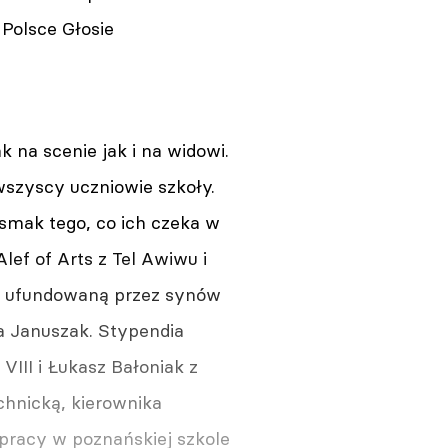
Polsce Głosie
 na scenie jak i na widowi.
wszyscy uczniowie szkoły.
smak tego, co ich czeka w
lef of Arts z Tel Awiwu i
ta ufundowaną przez synów
ra Januszak. Stypendia
III i Łukasz Bałoniak z
chnicką, kierownika
a pracy w poznańskiej szkole