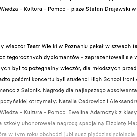
Wiedza - Kultura - Pomoc - pisze Stefan Drajewski w 
 wieczór Teatr Wielki w Poznaniu pękał w szwach tak
ócz tegorocznych dyplomantów - zaprezentowali się 
zych był to pożegnalny wieczór, dla młodszych przed
adto gośćmi koncertu byli studenci High School Ironi A
menco z Salonik. Nagrodę dla najlepszego absolwen
ipczyńskiej otrzymały: Natalia Cedrowicz i Aleksand
iedza - Kultura - Pomoc: Ewelina Adamczyk z klasy V
ja szkoły uhonorowała nagrodą specjalną Elżbietę Ma
tóra w tym roku obchodzi jubileusz pięćdziesięcioleci