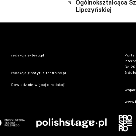
Ogólnokształcąca Sz
Lipczyńskiej
redakcja e-teatr.pl
Portal
intern
Od 20
źródłe
redakcja@instytut-teatralny.pl
Dowiedz się więcej o redakcji
wsparc
www.in