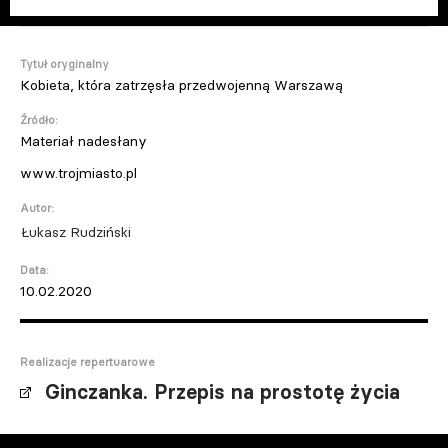
Tytuł oryginalny
Kobieta, która zatrzęsła przedwojenną Warszawą
Źródło:
Materiał nadesłany
www.trojmiasto.pl
Autor:
Łukasz Rudziński
Data:
10.02.2020
Realizacje repertuarowe
Ginczanka. Przepis na prostotę życia