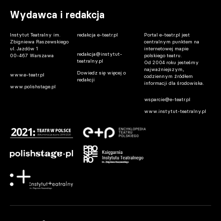
Wydawca i redakcja
Instytut Teatralny im.
redakcja e-teatr.pl
Portal e-teatr.pl jest
Zbigniewa Raszewskiego
centralnym punktem na
ul. Jazdów 1
internetowej mapie
redakcja@instytut-
00-467 Warszawa
polskiego teatru.
teatralny.pl
Od 2004 roku jesteśmy
najważniejszym,
Dowiedz się więcej o
www.e-teatr.pl
codziennym źródłem
redakcji
informacji dla środowiska.
www.polishstage.pl
wsparcie@e-teatr.pl
www.instytut-teatralny.pl