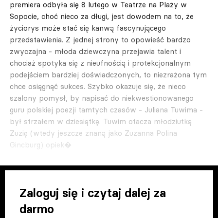
premiera odbyła się 8 lutego w Teatrze na Plaży w
Sopocie, choć nieco za długi, jest dowodem na to, że
życiorys może stać się kanwą fascynującego
przedstawienia. Z jednej strony to opowieść bardzo
zwyczajna - młoda dziewczyna przejawia talent i
chociaż spotyka się z nieufnością i protekcjonalnym
podejściem bardziej doświadczonych, to niezrażona tym
chce osiągnąć sukces. Szybko okazuje się, że nieco
szalony pomysł, by napisać do niekwestionowanego
guru polskiej poezji tamtych czasów - Juliana Tuwima -
był strzałem w dziesiątkę. Tuwim otacza młodziutką
Zuzię (wtedy jeszcze znaną jako Zuzanna Polina
Gincburg) opiek�
Zaloguj się i czytaj dalej za
darmo