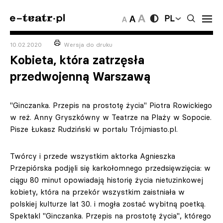
PL
10.02.2020
Wersja do druku
Kobieta, która zatrzęsła
przedwojenną Warszawą
"Ginczanka. Przepis na prostotę życia" Piotra Rowickiego
w reż. Anny Gryszkówny w Teatrze na Plaży w Sopocie.
Pisze Łukasz Rudziński w portalu Trójmiasto.pl.
Twórcy i przede wszystkim aktorka Agnieszka
Przepiórska podjęli się karkołomnego przedsięwzięcia: w
ciągu 80 minut opowiadają historię życia nietuzinkowej
kobiety, która na przekór wszystkim zaistniała w
polskiej kulturze lat 30. i mogła zostać wybitną poetką.
Spektakl "Ginczanka. Przepis na prostotę życia", którego