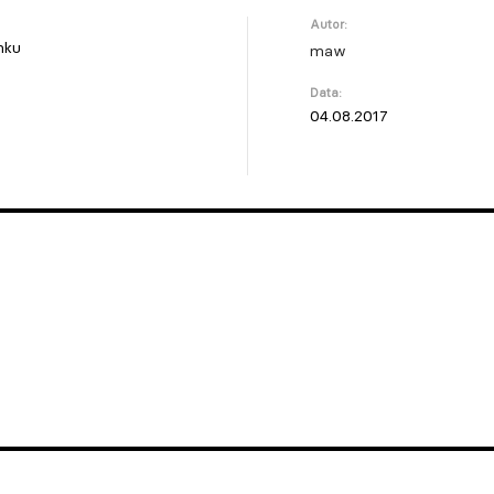
Autor:
nku
maw
Data:
04.08.2017