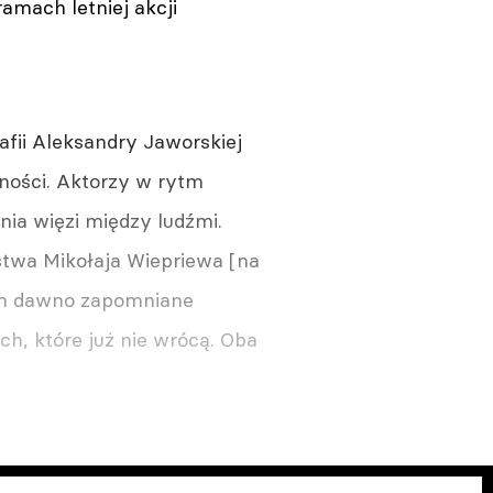
amach letniej akcji
afii Aleksandry Jaworskiej
ności. Aktorzy w rytm
nia więzi między ludźmi.
rstwa Mikołaja Wiepriewa [na
 tam dawno zapomniane
, które już nie wrócą. Oba