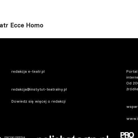
eatr Ecce Homo
redakcja e-teatr.pl
Portal
intern
Od 20
źródłe
redakcja@instytut-teatralny.pl
Dowiedz się więcej o redakcji
wsparc
www.in