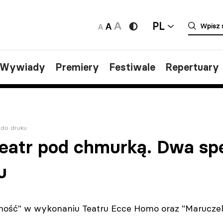
PL
/Wywiady
Premiery
Festiwale
Repertuary
 do druku
Teatr pod chmurką. Dwa sp
u
hość" w wykonaniu Teatru Ecce Homo oraz "Maruczell