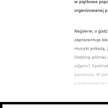
w piątkowe popoł
organizowanej p
Najpierw, o godz
zaprezentuje ki
muzyki pokażą, j
Godzinę później 
zdjęciu]. Spekt
parowozy. W pan
przedstawienia 