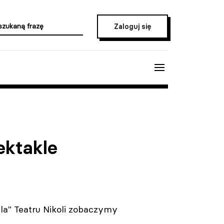
Zaloguj się
ektakle
a" Teatru Nikoli zobaczymy