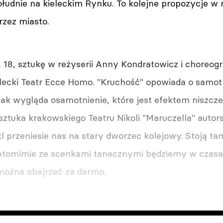
udnie na kieleckim Rynku. To kolejne propozycje w r
rzez miasto.
. 18, sztukę w reżyserii Anny Kondratowicz i choreogr
elecki Teatr Ecce Homo. "Kruchość" opowiada o samot
ak wygląda osamotnienie, które jest efektem niszcze
sztuka krakowskiego Teatru Nikoli "Maruczella" auto
akl przeniesie nas na stary dworzec kolejowy. Stoją
tomimie ze scenkami tanecznymi będziemy w czasach
można obejrzeć za darmo.