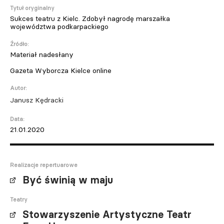
Tytuł oryginalny
Sukces teatru z Kielc. Zdobył nagrodę marszałka
województwa podkarpackiego
Źródło:
Materiał nadesłany
Gazeta Wyborcza Kielce online
Autor:
Janusz Kędracki
Data:
21.01.2020
Realizacje repertuarowe
Być świnią w maju
Teatry
Stowarzyszenie Artystyczne Teatr