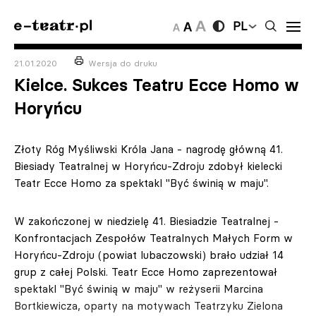
PL
21.01.2020
Wersja do druku
Kielce. Sukces Teatru Ecce Homo w
Horyńcu
Złoty Róg Myśliwski Króla Jana - nagrodę główną 41.
Biesiady Teatralnej w Horyńcu-Zdroju zdobył kielecki
Teatr Ecce Homo za spektakl "Być świnią w maju".
W zakończonej w niedzielę 41. Biesiadzie Teatralnej -
Konfrontacjach Zespołów Teatralnych Małych Form w
Horyńcu-Zdroju (powiat lubaczowski) brało udział 14
grup z całej Polski. Teatr Ecce Homo zaprezentował
spektakl "Być świnią w maju" w reżyserii Marcina
Bortkiewicza, oparty na motywach Teatrzyku Zielona