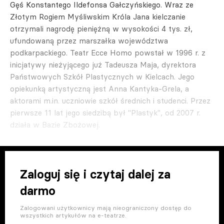
Gęś Konstantego Ildefonsa Gałczyńskiego. Wraz ze
Złotym Rogiem Myśliwskim Króla Jana kielczanie
otrzymali nagrodę pieniężną w wysokości 4 tys. zł,
ufundowaną przez marszałka województwa
podkarpackiego. Teatr Ecce Homo powstał w 1996 r. z
inicjatywy nieżyjącego już Tadeusza Maja, dyrektora
Państwowych Szkół Plastycznych w Kielcach. Jego
opiekunką artystyczną jest Anna Kantyka-Grela, a
aktorami m.in. uczniowie szkół średnich i studenci. Przez
pierwsze 11 lat jego siedzibą był "Plastyk", od 2007 r.
działa w Bazie Zbożowej.
Zaloguj się i czytaj dalej za
darmo
Zalogowani użytkownicy mają nieograniczony dostęp do
wszystkich artykułów na e-teatrze.