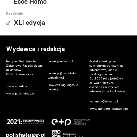
Ecce Homo
Festiwale
XLI edycja
Wydawca i redakcja
Instytut Teatralny im.
redakcja e-teatr.pl
Portal e-teatr.pl jest
Zbigniewa Raszewskiego
centralnym punktem na
ul. Jazdów 1
internetowej mapie
redakcja@instytut-
00-467 Warszawa
polskiego teatru.
teatralny.pl
Od 2004 roku jesteśmy
najważniejszym,
Dowiedz się więcej o
www.e-teatr.pl
codziennym źródłem
redakcji
informacji dla środowiska.
www.polishstage.pl
wsparcie@e-teatr.pl
www.instytut-teatralny.pl