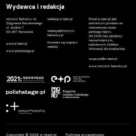
Wydawca i redakcja
Instytut Teatralny im.
redakcja e-teatr.pl
Portal e-teatr.pl jest
Zbigniewa Raszewskiego
centralnym punktem na
ul. Jazdów 1
internetowej mapie
redakcja@instytut-
00-467 Warszawa
polskiego teatru.
teatralny.pl
Od 2004 roku jesteśmy
najważniejszym,
Dowiedz się więcej o
www.e-teatr.pl
codziennym źródłem
redakcji
informacji dla środowiska.
www.polishstage.pl
wsparcie@e-teatr.pl
www.instytut-teatralny.pl
Copyright © 2026 e-teatr.pl
Polityka prywatności