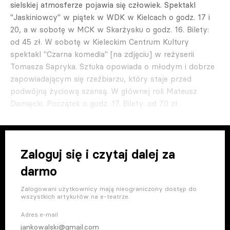
sielskiej atmosferze pojawia się człowiek. Spektakl
"Jaskiniowcy" w piątek w WDK w Kielcach o godz. 17 i
20, a w sobotę w MCK w Skarżysku o godz. 16. Bilety:
od 45 zł. W sobotę w Kieleckim Centrum Kultury
spektakl "Czarna komedia" [na zdjęciu] w reżyserii
Tomasza Sapryka. Sztuka opowiada o młodym i dobrze
zapowiadającym się rzeźbiarzu, który staje przed
podwójną życiową szansą. W głównej roli Mateusz
Damięcki. Początek o godz. 17. Bilety: od 70 zł.
Zaloguj się i czytaj dalej za
darmo
Zalogowani użytkownicy mają nieograniczony dostęp do
wszystkich artykułów na e-teatrze.
Adres e-mail