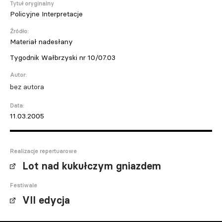
Tytuł oryginalny
Policyjne Interpretacje
Źródło:
Materiał nadesłany
Tygodnik Wałbrzyski nr 10/07.03
Autor:
bez autora
Data:
11.03.2005
Realizacje repertuarowe
Lot nad kukułczym gniazdem
Festiwale
VII edycja