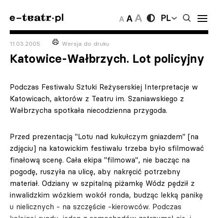
PL
11.03.2005
Wersja do druku
Katowice-Wałbrzych. Lot policyjny
Podczas Festiwalu Sztuki Reżyserskiej Interpretacje w
Katowicach, aktorów z Teatru im. Szaniawskiego z
Wałbrzycha spotkała niecodzienna przygoda.
Przed prezentacją "Lotu nad kukułczym gniazdem" [na
zdjęciu] na katowickim festiwalu trzeba było sfilmować
finałową scenę. Cała ekipa "filmowa", nie bacząc na
pogodę, ruszyła na ulicę, aby nakręcić potrzebny
materiał. Odziany w szpitalną piżamkę Wódz pędził z
inwalidzkim wózkiem wokół ronda, budząc lekką panikę
u nielicznych - na szczęście -kierowców. Podczas