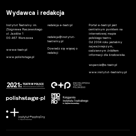
Wydawca i redakcja
Instytut Teatralny im.
redakcja e-teatr.pl
Portal e-teatr.pl jest
Zbigniewa Raszewskiego
centralnym punktem na
ul. Jazdów 1
internetowej mapie
redakcja@instytut-
00-467 Warszawa
polskiego teatru.
teatralny.pl
Od 2004 roku jesteśmy
najważniejszym,
Dowiedz się więcej o
www.e-teatr.pl
codziennym źródłem
redakcji
informacji dla środowiska.
www.polishstage.pl
wsparcie@e-teatr.pl
www.instytut-teatralny.pl