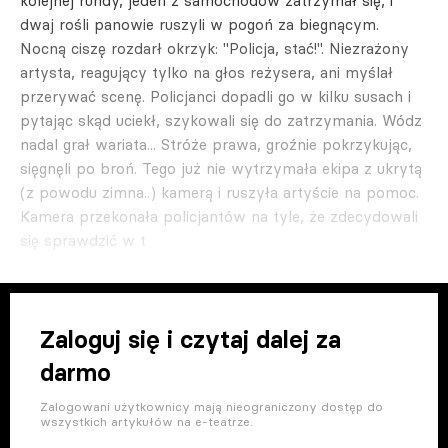
kolejnej rundy, jeden z samochodów zatrzymał się, i
dwaj rośli panowie ruszyli w pogoń za biegnącym.
Nocną ciszę rozdarł okrzyk: "Policja, stać!". Niezrażony
artysta, reagujący tylko na głos reżysera, ani myślał
przerywać scenę. Policjanci dopadli go w kilku susach i
pytając skąd uciekł, szykowali się do zatrzymania. Wódz
nadal grał wariata... Stróże prawa, groźnie pokrzykując,
sięgnęli po broń. Tego już nie wytrzymała ekipa z ukrytą
(z powodu zimna..) kamerą i ruszyła artyście na pomoc.
Kamera przekonała policjantów na tyle, że zdecydowali
się sprawdzić w t
Zaloguj się i czytaj dalej za
darmo
Zalogowani użytkownicy mają nieograniczony dostęp do
wszystkich artykułów na e-teatrze.