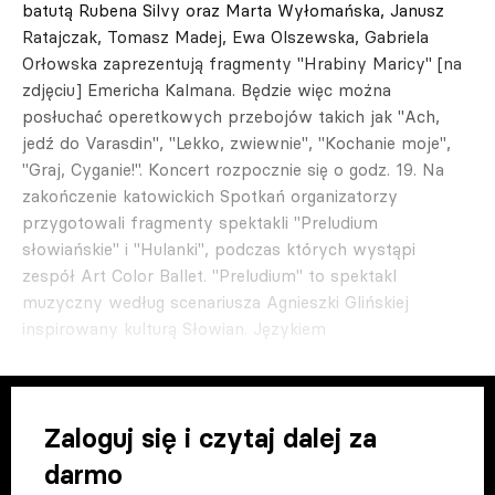
batutą Rubena Silvy oraz Marta Wyłomańska, Janusz
Ratajczak, Tomasz Madej, Ewa Olszewska, Gabriela
Orłowska zaprezentują fragmenty "Hrabiny Maricy" [na
zdjęciu] Emericha Kalmana. Będzie więc można
posłuchać operetkowych przebojów takich jak "Ach,
jedź do Varasdin", "Lekko, zwiewnie", "Kochanie moje",
"Graj, Cyganie!". Koncert rozpocznie się o godz. 19. Na
zakończenie katowickich Spotkań organizatorzy
przygotowali fragmenty spektakli "Preludium
słowiańskie" i "Hulanki", podczas których wystąpi
zespół Art Color Ballet. "Preludium" to spektakl
muzyczny według scenariusza Agnieszki Glińskiej
inspirowany kulturą Słowian. Językiem
Zaloguj się i czytaj dalej za
darmo