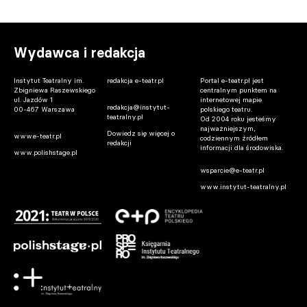
Wydawca i redakcja
Instytut Teatralny im.
redakcja e-teatr.pl
Portal e-teatr.pl jest
Zbigniewa Raszewskiego
centralnym punktem na
ul. Jazdów 1
internetowej mapie
redakcja@instytut-
00-467 Warszawa
polskiego teatru.
teatralny.pl
Od 2004 roku jesteśmy
najważniejszym,
Dowiedz się więcej o
www.e-teatr.pl
codziennym źródłem
redakcji
informacji dla środowiska.
www.polishstage.pl
wsparcie@e-teatr.pl
www.instytut-teatralny.pl