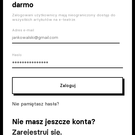
darmo
Zalogowani użytkownicy mają nieograniczony dostęp do
wszystkich artykułów na e-teatrze.
Adres e-mail
Haslo
Zaloguj
Nie pamiętasz hasła?
Nie masz jeszcze konta?
Zarejestruj się
.