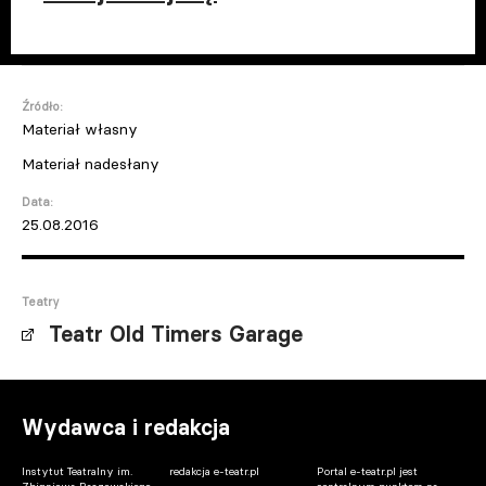
Źródło:
Materiał własny
Materiał nadesłany
Data:
25.08.2016
Teatry
Teatr Old Timers Garage
Wydawca i redakcja
Instytut Teatralny im.
redakcja e-teatr.pl
Portal e-teatr.pl jest