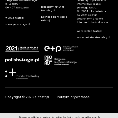
Zbigniewa Raszewskiego
centralnym punktem na
ul. Jazdów 1
internetowej mapie
redakcja@instytut-
00-467 Warszawa
polskiego teatru.
teatralny.pl
Od 2004 roku jesteśmy
najważniejszym,
Dowiedz się więcej o
www.e-teatr.pl
codziennym źródłem
redakcji
informacji dla środowiska.
www.polishstage.pl
wsparcie@e-teatr.pl
www.instytut-teatralny.pl
Copyright © 2026 e-teatr.pl
Polityka prywatności
Używamy plików cookies do celów technicznych i analitycznych.