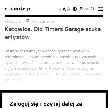
PL
25.08.2016
Wersja do druku
Katowice. Old Timers Garage szuka
artystów
Szukam bezdomnych a raczej bezscennych grup
teatralnych, kabaretowych lub innych artystycznych
zjawisk, aby dać im schronienie i możliwość pokazania
się w naszej nowej filii w Krakowie. Pisać proszę na
raziel@demo.pl
TEATR OLD TIMERS GARAGE www.old-
timers.pl
Zaloguj się i czytaj dalej za