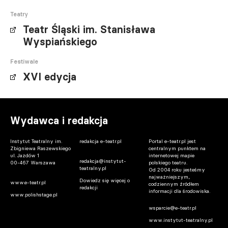
Teatry
Teatr Śląski im. Stanisława
Wyspiańskiego
Festiwale
XVI edycja
Wydawca i redakcja
Instytut Teatralny im.
redakcja e-teatr.pl
Portal e-teatr.pl jest
Zbigniewa Raszewskiego
centralnym punktem na
ul. Jazdów 1
internetowej mapie
redakcja@instytut-
00-467 Warszawa
polskiego teatru.
teatralny.pl
Od 2004 roku jesteśmy
najważniejszym,
Dowiedz się więcej o
www.e-teatr.pl
codziennym źródłem
redakcji
informacji dla środowiska.
www.polishstage.pl
wsparcie@e-teatr.pl
www.instytut-teatralny.pl