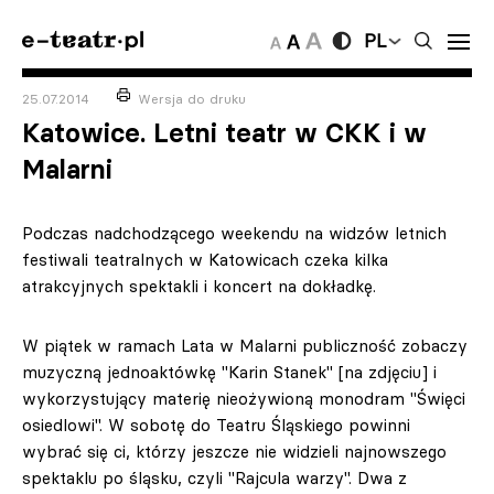
PL
25.07.2014
Wersja do druku
Katowice. Letni teatr w CKK i w
Malarni
Podczas nadchodzącego weekendu na widzów letnich
festiwali teatralnych w Katowicach czeka kilka
atrakcyjnych spektakli i koncert na dokładkę.
W piątek w ramach Lata w Malarni publiczność zobaczy
muzyczną jednoaktówkę "Karin Stanek" [na zdjęciu] i
wykorzystujący materię nieożywioną monodram "Święci
osiedlowi". W sobotę do Teatru Śląskiego powinni
wybrać się ci, którzy jeszcze nie widzieli najnowszego
spektaklu po śląsku, czyli "Rajcula warzy". Dwa z