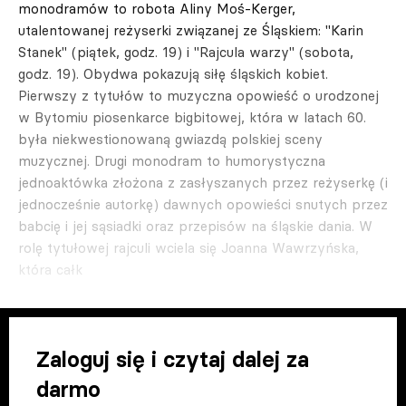
monodramów to robota Aliny Moś-Kerger,
utalentowanej reżyserki związanej ze Śląskiem: "Karin
Stanek" (piątek, godz. 19) i "Rajcula warzy" (sobota,
godz. 19). Obydwa pokazują siłę śląskich kobiet.
Pierwszy z tytułów to muzyczna opowieść o urodzonej
w Bytomiu piosenkarce bigbitowej, która w latach 60.
była niekwestionowaną gwiazdą polskiej sceny
muzycznej. Drugi monodram to humorystyczna
jednoaktówka złożona z zasłyszanych przez reżyserkę (i
jednocześnie autorkę) dawnych opowieści snutych przez
babcię i jej sąsiadki oraz przepisów na śląskie dania. W
rolę tytułowej rajculi wciela się Joanna Wawrzyńska,
która całk
Zaloguj się i czytaj dalej za
darmo