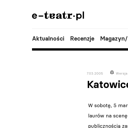
Aktualności
Recenzje
Magazyn
7.03.2005
Wersja
Katowice
W sobotę, 5 marc
laurów na scenę 
publicznością za