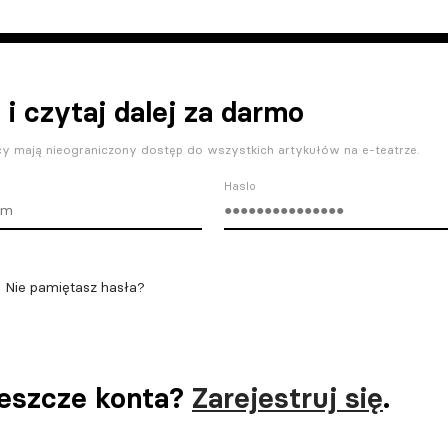
 i czytaj dalej za darmo
y mają nieograniczony dostęp do wszystkich artykułów na e-teatrze.
Haslo
Nie pamiętasz hasła?
jeszcze konta?
Zarejestruj się
.