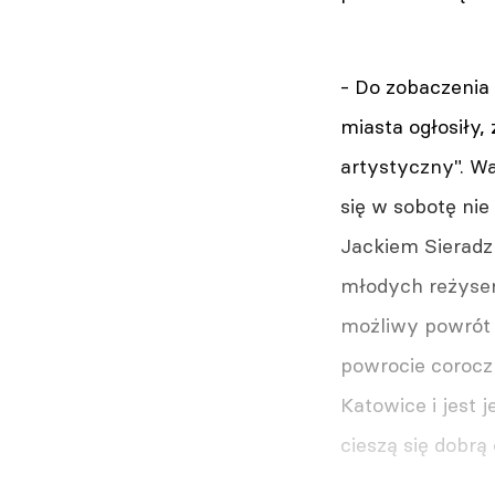
- Do zobaczenia 
miasta ogłosiły
artystyczny". Wa
się w sobotę ni
Jackiem Sieradz
młodych reżyseró
możliwy powrót 
powrocie coroczn
Katowice i jest 
cieszą się dobrą