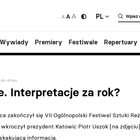
PL
/Wywiady
Premiery
Festiwale
Repertuary
 do druku
. Interpretacje za rok?
a zakończył się VII Ogólnopolski Festiwal Sztuki Reż
wkroczył prezydent Katowic Piotr Uszok [na zdjęciu], 
skakującą informacją.