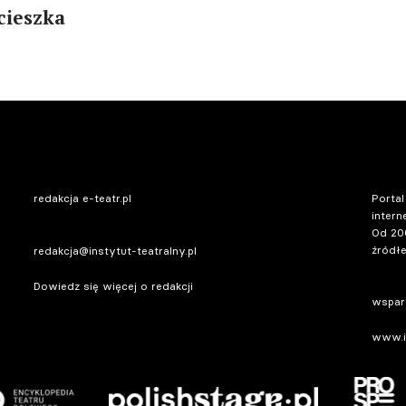
cieszka
redakcja e-teatr.pl
Portal
intern
Od 20
źródłe
redakcja@instytut-teatralny.pl
Dowiedz się więcej o redakcji
wsparc
www.in