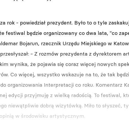
za rok - powiedział prezydent. Było to o tyle zaskak
, że festiwal będzie organizowany co dwa lata, "co 
ldemar Bojarun, rzecznik Urzędu Miejskiego w Katowi
e przesłyszał: - Z rozmów prezydenta z dyrektorem a
kim wynika, że pojawia się coraz więcej nowych spek
w. Co więcej, wszystko wskazuje na to, że tak będzie
do organizowania Interpretacji co roku. Komentarz K
ej edycji przyjmuję z wielką radością. To festiwal, k
jego niewątpliwie dobrą wizytówką. Miło to słyszeć, ty
 opinią w środowisku artystycznym.