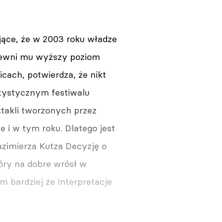
ujące, że w 2003 roku władze
zapewni mu wyższy poziom
cach, potwierdza, że nikt
rtystycznym festiwalu
takli tworzonych przez
 i w tym roku. Dlatego jest
azimierza Kutza Decyzję o
tóry na dobre wrósł w
m bardziej że Interpretacje