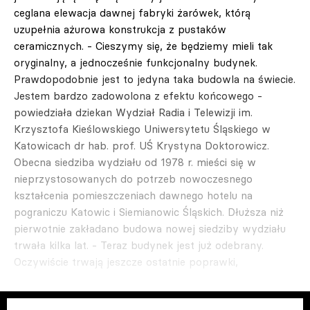
ceglana elewacja dawnej fabryki żarówek, którą
uzupełnia ażurowa konstrukcja z pustaków
ceramicznych. - Cieszymy się, że będziemy mieli tak
oryginalny, a jednocześnie funkcjonalny budynek.
Prawdopodobnie jest to jedyna taka budowla na świecie.
Jestem bardzo zadowolona z efektu końcowego -
powiedziała dziekan Wydział Radia i Telewizji im.
Krzysztofa Kieślowskiego Uniwersytetu Śląskiego w
Katowicach dr hab. prof. UŚ Krystyna Doktorowicz.
Obecna siedziba wydziału od 1978 r. mieści się w
nieprzystosowanych do potrzeb nowoczesnego
kształcenia pomieszczeniach dawnego hotelu na
pograniczu Katowic i Siemianowic Śląskich. Dłuższa niż
pierwotnie zakładano budowa nowej siedziby wydziału
trwała kilka lat. - Teraz budynek jest już odebrany.
Oczywiście trwają jeszcze ostatnie poprawki,