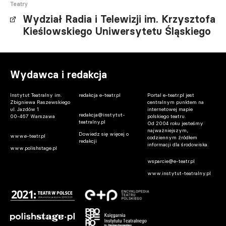
Teatry
Wydział Radia i Telewizji im. Krzysztofa
Kieślowskiego Uniwersytetu Śląskiego
Wydawca i redakcja
Instytut Teatralny im.
redakcja e-teatr.pl
Portal e-teatr.pl jest
Zbigniewa Raszewskiego
centralnym punktem na
ul. Jazdów 1
internetowej mapie
redakcja@instytut-
00-467 Warszawa
polskiego teatru.
teatralny.pl
Od 2004 roku jesteśmy
najważniejszym,
Dowiedz się więcej o
www.e-teatr.pl
codziennym źródłem
redakcji
informacji dla środowiska.
www.polishstage.pl
wsparcie@e-teatr.pl
www.instytut-teatralny.pl