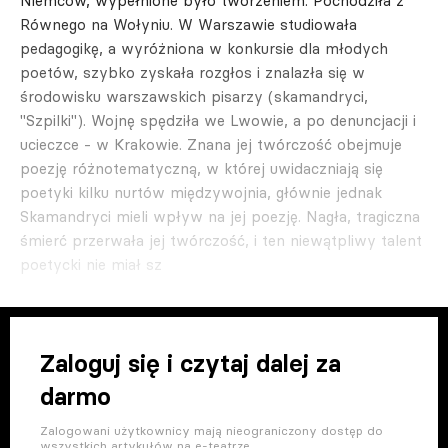
Niemców, wypełnione było tworzeniem. Pochodziła z
Równego na Wołyniu. W Warszawie studiowała
pedagogikę, a wyróżniona w konkursie dla młodych
poetów, szybko zyskała rozgłos i znalazła się w
środowisku warszawskich pisarzy (skamandryci,
"Szpilki"). Wojnę spędziła we Lwowie, a po denuncjacji i
ucieczce - w Krakowie. Znana jej twórczość obejmuje
poezję różnotematyczną, w której uwidaczniają się
poetyki kilku nurtów międzywojnia, głównie jednak
Skamandryci mieli wpływ na jej poezję. Nagła, tragiczna
śmierć przerwała jej twórczość, i ten niewątpliwy talent
poetycki nie miał sz
Zaloguj się i czytaj dalej za
darmo
Zalogowani użytkownicy mają nieograniczony dostęp do
wszystkich artykułów na e-teatrze.