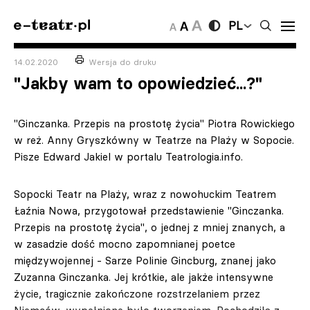
PL
14.02.2020
Wersja do druku
"Jakby wam to opowiedzieć...?"
"Ginczanka. Przepis na prostotę życia" Piotra Rowickiego
w reż. Anny Gryszkówny w Teatrze na Plaży w Sopocie.
Pisze Edward Jakiel w portalu Teatrologia.info.
Sopocki Teatr na Plaży, wraz z nowohuckim Teatrem
Łaźnia Nowa, przygotował przedstawienie "Ginczanka.
Przepis na prostotę życia", o jednej z mniej znanych, a
w zasadzie dość mocno zapomnianej poetce
międzywojennej - Sarze Polinie Gincburg, znanej jako
Zuzanna Ginczanka. Jej krótkie, ale jakże intensywne
życie, tragicznie zakończone rozstrzelaniem przez