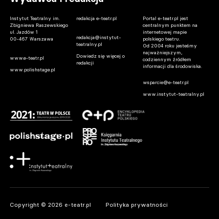
Instytut Teatralny im.
redakcja e-teatr.pl
Portal e-teatr.pl jest
Zbigniewa Raszewskiego
centralnym punktem na
ul. Jazdów 1
internetowej mapie
redakcja@instytut-
00-467 Warszawa
polskiego teatru.
teatralny.pl
Od 2004 roku jesteśmy
najważniejszym,
Dowiedz się więcej o
www.e-teatr.pl
codziennym źródłem
redakcji
informacji dla środowiska.
www.polishstage.pl
wsparcie@e-teatr.pl
www.instytut-teatralny.pl
Copyright © 2026 e-teatr.pl
Polityka prywatności