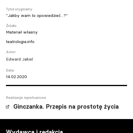
Tytuł oryginalny
"Jakby wam to opowiedzieć...?"
Źródło:
Materiał własny
teatrologia.info
Autor:
Edward Jakiel
Data:
14.02.2020
Realizacje repertuarowe
Ginczanka. Przepis na prostotę życia
Wydawca i redakcja