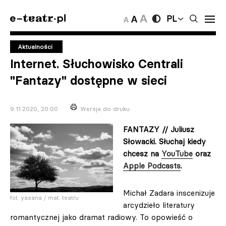
PL
Aktualności
Internet. Słuchowisko Centrali
"Fantazy" dostępne w sieci
9.11.2020, 20:00
Wersja do druku
FANTAZY // Juliusz
Słowacki. Słuchaj kiedy
chcesz na
YouTube
oraz
Apple Podcasts
.
Michał Zadara inscenizuje
fot. yasana / mat. teatru
arcydzieło literatury
romantycznej jako dramat radiowy. To opowieść o