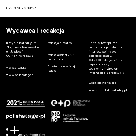
07.08.2026 14:54
Wydawca i redakcja
Instytut Teatralny im.
redakcja e-teatr.pl
Portal e-teatr.pl jest
Zbigniewa Raszewskiego
centralnym punktem na
ul. Jazdów 1
internetowej mapie
redakcja@instytut-
00-467 Warszawa
polskiego teatru.
teatralny.pl
Od 2004 roku jesteśmy
najważniejszym,
Dowiedz się więcej o
www.e-teatr.pl
codziennym źródłem
redakcji
informacji dla środowiska.
www.polishstage.pl
wsparcie@e-teatr.pl
www.instytut-teatralny.pl