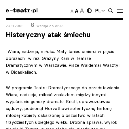
PL
23.11.2005
Wersja do druku
Histeryczny atak śmiechu
"Wiara, nadzieja, miłość. Mały taniec śmierci w pięciu
obrazach" w reż. Grażyny Kani w Teatrze
Dramatycznym w Warszawie. Pisze Waldemar Wasztyl
w Didaskaliach.
W programie Teatru Dramatycznego do przedstawienia
Wiara, nadzieja, miłość znalazłem między innymi
wyjaśnienie genezy dramatu. Kristl, sprawozdawca
sądowy, podsunął Horvathowi autentyczną historię
młodej kobiety oskarżonej o oszustwo w latach
trzydziestych ubiegłego wieku. Drobna sprawa, wyrok