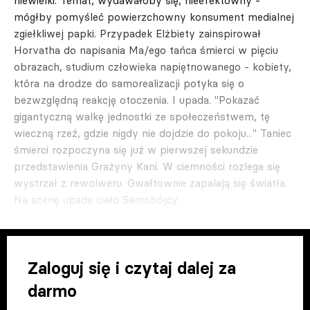
niewielki. Temat, wydawałoby się, nieefektowny -
mógłby pomyśleć powierzchowny konsument medialnej
zgiełkliwej papki. Przypadek Elżbiety zainspirował
Horvatha do napisania Ma/ego tańca śmierci w pięciu
obrazach, studium człowieka napiętnowanego - kobiety,
która na drodze do samorealizacji potyka się o
bezwzględną reakcję otoczenia. I upada. "Pokazać
gigantyczną walkę jednostki ze społeczeństwem, tę
wieczną rzeź, gdzie nigdy nie dojdzie do pokoju..." Taniec
śmierci rozpoczyna się już w pierwszej sekundzie
przedstawienia Grażyny Kani. W ciemności rozlega się
wystrzał z rewolweru. Gwałtownie zapalają się światła.
Na scenę upada ciało Samobójcy
Zaloguj się i czytaj dalej za
darmo