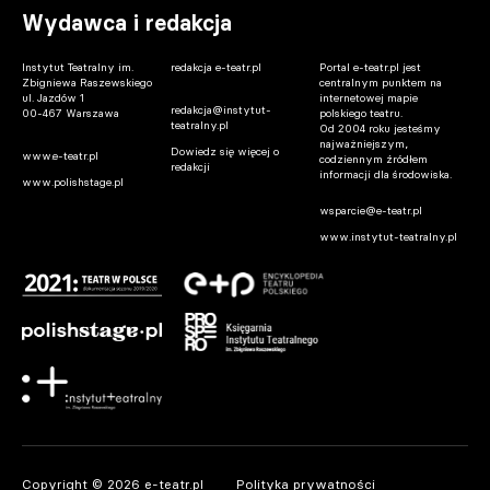
Wydawca i redakcja
Instytut Teatralny im.
redakcja e-teatr.pl
Portal e-teatr.pl jest
Zbigniewa Raszewskiego
centralnym punktem na
ul. Jazdów 1
internetowej mapie
redakcja@instytut-
00-467 Warszawa
polskiego teatru.
teatralny.pl
Od 2004 roku jesteśmy
najważniejszym,
Dowiedz się więcej o
www.e-teatr.pl
codziennym źródłem
redakcji
informacji dla środowiska.
www.polishstage.pl
wsparcie@e-teatr.pl
www.instytut-teatralny.pl
Copyright © 2026 e-teatr.pl
Polityka prywatności