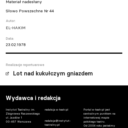
Materiał nadesłany
Słowo Powszechne Nr 44
Autor:
EL-HAKIM
Data:
23.02.1978
Realizacje repertuarowe
Lot nad kukułczym gniazdem
Wydawca i redakcja
Instytut Teatralny im.
redakcja e-teatr.pl
Portal e-teatr.pl jest
Zbigniewa Raszewskiego
centralnym punktem na
ul. Jazdów 1
internetowej mapie
redakcja@instytut-
00-467 Warszawa
polskiego teatru.
teatralny.pl
Od 2004 roku jesteśmy