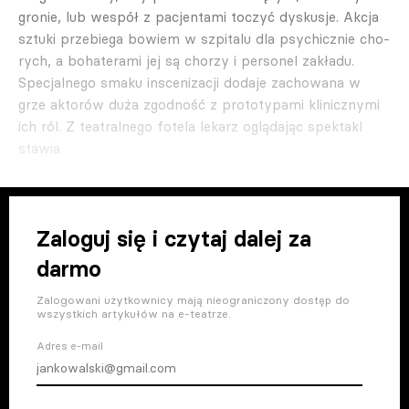
gronie, lub wespół z pacjentami toczyć dyskusje. Akcja
sztuki przebiega bowiem w szpitalu dla psychicznie cho­
rych, a bohaterami jej są chorzy i personel zakładu.
Specjalnego smaku inscenizacji dodaje zacho­wana w
grze aktorów duża zgod­ność z prototypami klinicznymi
ich ról. Z teatralnego fotela lekarz oglądając spektakl
stawia
Zaloguj się i czytaj dalej za
darmo
Zalogowani użytkownicy mają nieograniczony dostęp do
wszystkich artykułów na e-teatrze.
Adres e-mail