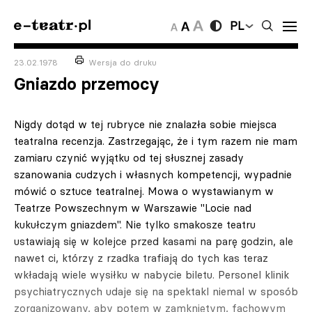
PL
23.02.1978
Wersja do druku
Gniazdo przemocy
Nigdy dotąd w tej rubryce nie znalazła sobie miejsca
teatralna recenzja. Zastrze­gając, że i tym razem nie mam
zamiaru czynić wyjątku od tej słusznej zasady
szanowania cu­dzych i własnych kompetencji, wypadnie
mówić o sztuce teatral­nej. Mowa o wystawianym w
Tea­trze Powszechnym w Warszawie "Locie nad
kukułczym gniaz­dem". Nie tylko smakosze te­atru
ustawiają się w kolejce przed kasami na parę godzin, ale
nawet ci, którzy z rzadka trafia­ją do tych kas teraz
wkładają wiele wysiłku w nabycie biletu. Personel klinik
psychiatrycznych udaje się na spektakl niemal w sposób
zorganizowany, aby potem w zamkniętym, fachowym