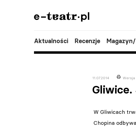
Aktualności
Recenzje
Magazyn
11.07.2014
Wersja
Gliwice.
W Gliwicach trw
Chopina odbywać