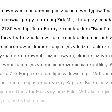
iwalowy weekend upłynie pod znakiem występów Tea
ocławia i grupy teatralnej Zirk Mir, która przyjechała
 21.30 wystąpi Teatr Formy ze spektaklem "Babel" i - 
ktorzy teatru zbudują w trakcie spektaklu na oczach 
ności sprawnej komunikacji między ludźmi. Jako że 
yznach: kulturowych, biznesowych, ekonomicznych i 
j wynijkają między nimi nieporozumienia i konflikty. W
tru Zirk Mir pokażą familijne widowisko pt. "Ad Unda
ecodzienna załoga: romantyczny Kapitan, Baletnica z 
carski Operator Maszyny oraz Fakir. W trakcie rejsu 
ycia, podryfuje do nie