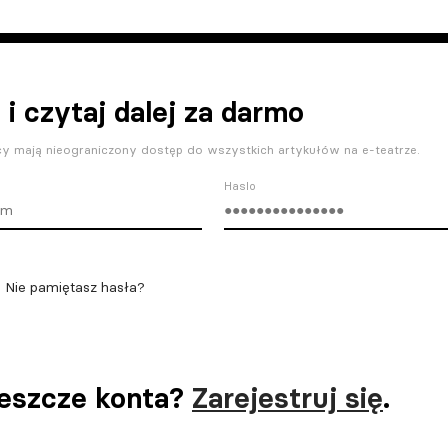
 i czytaj dalej za darmo
y mają nieograniczony dostęp do wszystkich artykułów na e-teatrze.
Haslo
Nie pamiętasz hasła?
jeszcze konta?
Zarejestruj się
.