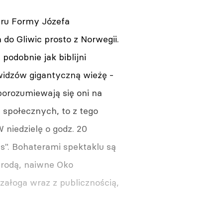
tru Formy Józefa
 do Gliwic prosto z Norwegii.
podobnie jak biblijni
widzów gigantyczną wieżę -
porozumiewają się oni na
społecznych, to z tego
 niedzielę o godz. 20
s". Bohaterami spektaklu są
brodą, naiwne Oko
załoga wraz z publicznością,