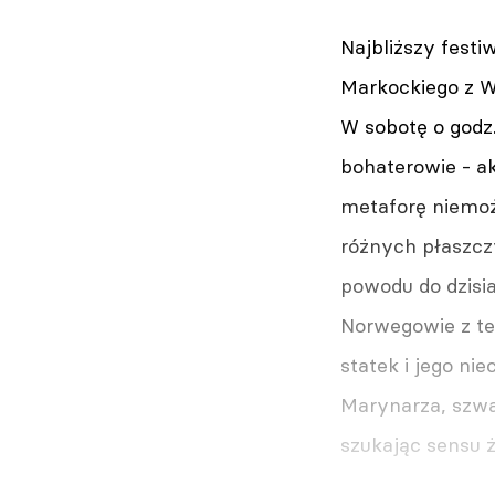
Najbliższy fest
Markockiego z Wr
W sobotę o godz.
bohaterowie - a
metaforę niemoż
różnych płaszcz
powodu do dzisia
Norwegowie z tea
statek i jego ni
Marynarza, szwaj
szukając sensu ż