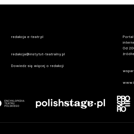
redakcja e-teatr.pl
Portal
intern
Od 20
źródłe
redakcja@instytut-teatralny.pl
Dowiedz się więcej o redakcji
wsparc
www.in