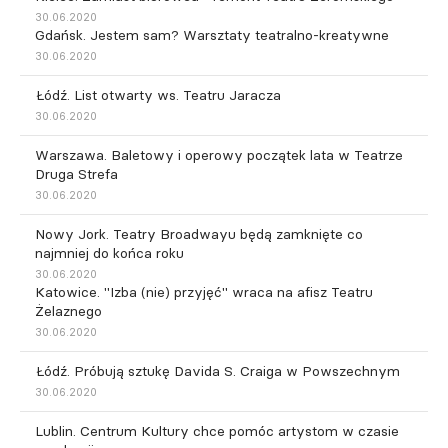
30.06.2020
Gdańsk. Jestem sam? Warsztaty teatralno-kreatywne
30.06.2020
Łódź. List otwarty ws. Teatru Jaracza
30.06.2020
Warszawa. Baletowy i operowy początek lata w Teatrze
Druga Strefa
30.06.2020
Nowy Jork. Teatry Broadwayu będą zamknięte co
najmniej do końca roku
30.06.2020
Katowice. "Izba (nie) przyjęć" wraca na afisz Teatru
Żelaznego
30.06.2020
Łódź. Próbują sztukę Davida S. Craiga w Powszechnym
30.06.2020
Lublin. Centrum Kultury chce pomóc artystom w czasie