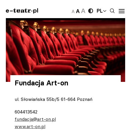
PL
Fundacja Art-on
ul. Słowiańska 55b/5 61-664 Poznań
604413542
fundacja@art-on.pl
www.art-on.pl