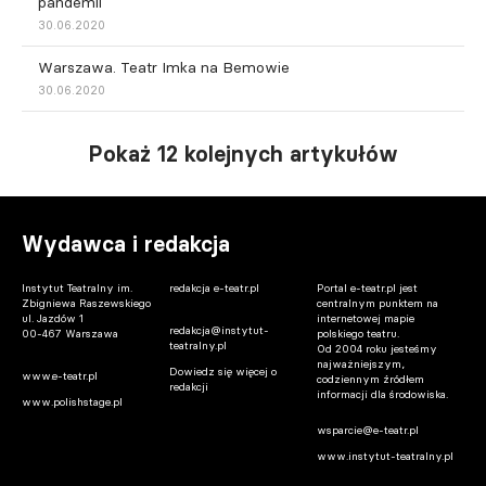
pandemii
30.06.2020
Warszawa. Teatr Imka na Bemowie
30.06.2020
Pokaż 12 kolejnych artykułów
Wydawca i redakcja
Instytut Teatralny im.
redakcja e-teatr.pl
Portal e-teatr.pl jest
Zbigniewa Raszewskiego
centralnym punktem na
ul. Jazdów 1
internetowej mapie
redakcja@instytut-
00-467 Warszawa
polskiego teatru.
teatralny.pl
Od 2004 roku jesteśmy
najważniejszym,
Dowiedz się więcej o
www.e-teatr.pl
codziennym źródłem
redakcji
informacji dla środowiska.
www.polishstage.pl
wsparcie@e-teatr.pl
www.instytut-teatralny.pl