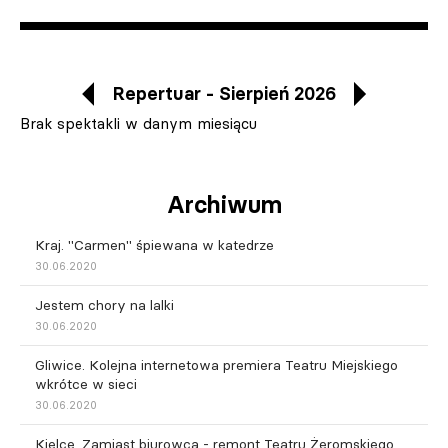
Repertuar - Sierpień 2026
Brak spektakli w danym miesiącu
Archiwum
Kraj. "Carmen" śpiewana w katedrze
30.06.2020
Jestem chory na lalki
30.06.2020
Gliwice. Kolejna internetowa premiera Teatru Miejskiego
wkrótce w sieci
30.06.2020
Kielce. Zamiast biurowca - remont Teatru Żeromskiego