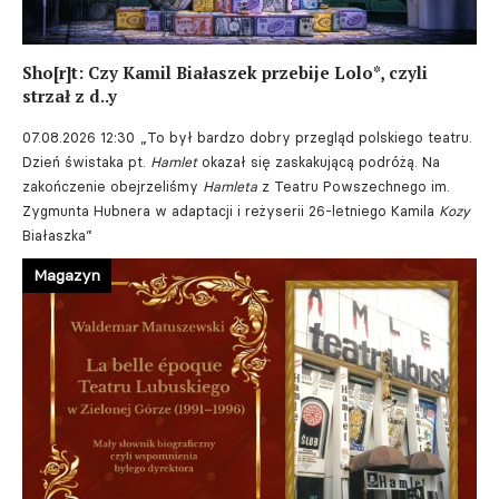
Sho[r]t: Czy Kamil Białaszek przebije Lolo*, czyli
strzał z d..y
07.08.2026 12:30
„To był bardzo dobry przegląd polskiego teatru.
Dzień świstaka pt.
Hamlet
okazał się zaskakującą podróżą. Na
zakończenie obejrzeliśmy
Hamleta
z Teatru Powszechnego im.
Zygmunta Hubnera w adaptacji i reżyserii 26-letniego Kamila
Kozy
Białaszka”
Magazyn