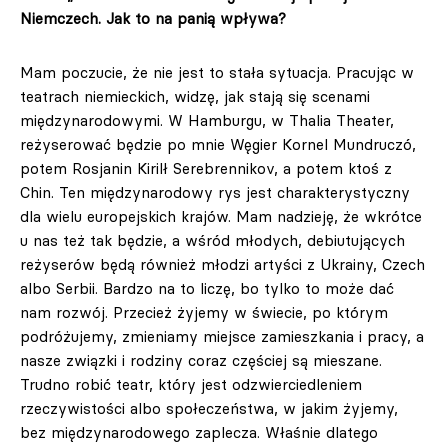
Niemczech. Jak to na panią wpływa?
Mam poczucie, że nie jest to stała sytuacja. Pracując w
teatrach niemieckich, widzę, jak stają się scenami
międzynarodowymi. W Hamburgu, w Thalia Theater,
reżyserować będzie po mnie Węgier Kornel Mundruczó,
potem Rosjanin Kirilł Serebrennikov, a potem ktoś z
Chin. Ten międzynarodowy rys jest charakterystyczny
dla wielu europejskich krajów. Mam nadzieję, że wkrótce
u nas też tak będzie, a wśród młodych, debiutujących
reżyserów będą również młodzi artyści z Ukrainy, Czech
albo Serbii. Bardzo na to liczę, bo tylko to może dać
nam rozwój. Przecież żyjemy w świecie, po którym
podróżujemy, zmieniamy miejsce zamieszkania i pracy, a
nasze związki i rodziny coraz częściej są mieszane.
Trudno robić teatr, który jest odzwierciedleniem
rzeczywistości albo społeczeństwa, w jakim żyjemy,
bez międzynarodowego zaplecza. Właśnie dlatego