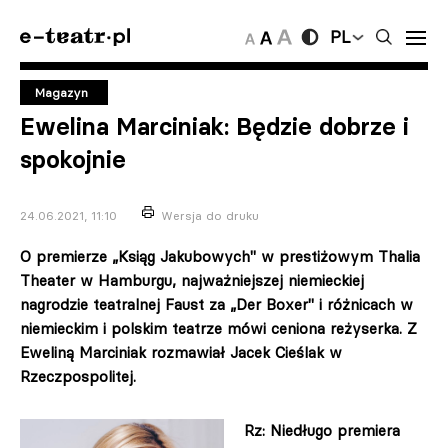
PL
Magazyn
Ewelina Marciniak: Będzie dobrze i
spokojnie
24.06.2021, 11:10
Wersja do druku
O premierze „Ksiąg Jakubowych" w prestiżowym Thalia
Theater w Hamburgu, najważniejszej niemieckiej
nagrodzie teatralnej Faust za „Der Boxer" i różnicach w
niemieckim i polskim teatrze mówi ceniona reżyserka. Z
Eweliną Marciniak rozmawiał Jacek Cieślak w
Rzeczpospolitej.
Rz: Niedługo premiera