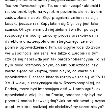
Teatrze Powszechnym. To, co zrobił zespół aktorski i
realizatorski, było na wysokim poziomie, ale nie byłam
zadowolona z siebie. Stąd pragnienie zmierzenia się z
książką jeszcze raz. Zapytałam się Olgi, czy jest taka
szansa. Otrzymałam od niej zielone światło, po czym
rozpoczęłam trudny, żmudny proces przekonywania
dyrektora oraz zespołu dramaturgicznego, że mój
pomysł opowiedzenia o tym, co ciągnie ludzi do życia
we wspólnocie, ma sens. Ale także o Europie i o tym,
czy dzisiaj naprawdę jest tak bardzo tolerancyjna. To nie
były tylko rozmowy o tym, co lubi publiczność, czy
warto sięgać po książkę, tylko o tym, co warto nią
opowiedzieć. Dlaczego historia rozgrywająca się w XVII i
XVIII wieku, a zaczynająca się w Rzeczypospolitej, na
Podolu, może być interesująca dziś w Hamburgu? Jak
opowiadać o wizji Jakuba Franka, podczas gdy był też
przecież osobą bezwzględną? Jak potraktować tę część
utopii, w której realizacji nie chcielibyśmy uczestniczyć?