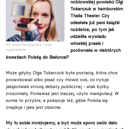
noblowskiej powieści Olgi
Tokarczuk w hamburskim
Thalia Theater. Czy
odesłała już pani książki
noblistce, po tym jak
udzieliła wywiadu
włoskiej prasie i
fot. Anna Tomczyńska / mat.
organizatora
porównała w niektórych
kwestiach Polskę do Białorusi?
Może gdyby Olga Tokarczuk była postacią, która chce
prowokować albo pisać czy mówić coś, co irytuje
jakąkolwiek stronę debaty publicznej - atak byłby
zrozumiały. Ponieważ jest inaczej, użyto manipulacji. W
sumie to przykre, a pokazuje też, gdzie Polska się
znajduje i jaka jest obecnie.
My tu sobie ironizujemy, a być może sporo osób dało