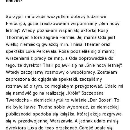
doszło?
Sprzyjali mi przede wszystkim dobrzy ludzie we
Freiburgu, gdzie zrealizowałam wspomniany „Sen nocy
letniej". Wtedy poznałam wspaniałą aktorkę Rosę
Thormeyer, która zagrała Hermie. Jej mama Oda jest
wielką niemiecką gwiazdą m.in. Thalia Theater oraz
spektakli Luka Percevala. Rosa podzieliła się z mamą
wrażeniami z pracy ze mną, a Oda doprowadziła do
tego, że dyrektor Thalii pojawił się na „Śnie nocy letniej".
Wtedy zaczęliśmy rozmowy o współpracy. Zostałam
zaproszona do oglądania spektakli, zaczęliśmy
rozmawiać o tym, co mogłabym przygotować. Udało mi
się namówić go na realizację „Króla" Szczepana
Twardocha - niemiecki tytuł to właśnie „Der Boxer". To
nie było łatwe. Trudno sobie wyobrazić, że niemieckiej
publiczności spodoba się książka, której akcja rozgrywa
się w przedwojennej Warszawie. A jednak udało mi się
dyrektora Luxa do tego przekonać. Całość udała się