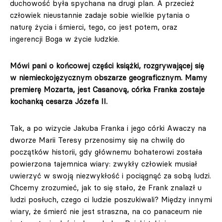
duchowość była spychana na drugi plan. A przecież
człowiek nieustannie zadaje sobie wielkie pytania o
naturę życia i śmierci, tego, co jest potem, oraz
ingerencji Boga w życie ludzkie.
Mówi pani o końcowej części książki, rozgrywającej się
w niemieckojęzycznym obszarze geograficznym. Mamy
premierę Mozarta, jest Casanovą, córka Franka zostaje
kochanką cesarza Józefa II.
Tak, a po wizycie Jakuba Franka i jego córki Awaczy na
dworze Marii Teresy przenosimy się na chwilę do
początków historii, gdy głównemu bohaterowi została
powierzona tajemnica wiary: zwykły człowiek musiał
uwierzyć w swoją niezwykłość i pociągnąć za sobą ludzi.
Chcemy zrozumieć, jak to się stało, że Frank znalazł u
ludzi posłuch, czego ci ludzie poszukiwali? Między innymi
wiary, że śmierć nie jest straszna, na co panaceum nie