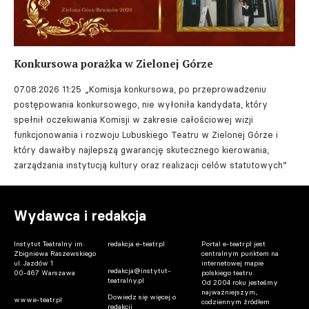
Konkursowa porażka w Zielonej Górze
07.08.2026 11:25
„Komisja konkursowa, po przeprowadzeniu
postępowania konkursowego, nie wyłoniła kandydata, który
spełnił oczekiwania Komisji w zakresie całościowej wizji
funkcjonowania i rozwoju Lubuskiego Teatru w Zielonej Górze i
który dawałby najlepszą gwarancję skutecznego kierowania,
zarządzania instytucją kultury oraz realizacji celów statutowych”
Wydawca i redakcja
Instytut Teatralny im.
redakcja e-teatr.pl
Portal e-teatr.pl jest
Zbigniewa Raszewskiego
centralnym punktem na
ul. Jazdów 1
internetowej mapie
redakcja@instytut-
00-467 Warszawa
polskiego teatru.
teatralny.pl
Od 2004 roku jesteśmy
najważniejszym,
Dowiedz się więcej o
www.e-teatr.pl
codziennym źródłem
redakcji