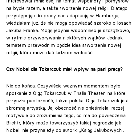
Interesował mnie esej na temat wspólnoty i pomysłów
na bycie razem, a także tworzenie nowej religii. Dlatego
przystępując do pracy nad adaptacją w Hamburgu,
wiedziałam już, że nie mogę opowiadać szeroko o losach
Jakuba Franka. Mogę jedynie wspomnieć je szczątkowo,
w rytmie przywoływania niektórych wątków. Jednak
tematem przewodnim będzie idea stworzenia nowej
religii, która może dać ludziom wolność.
Czy Nobel dla Tokarczuk miał wpływ na pani pracę?
Nie do końca. Oczywiście ważnym momentem było
spotkanie z Olgą Tokarczuk w Thalia Theater, na które
przyszła publiczność, także polska. Olga Tokarczuk jest
skromną artystką. Jej obecność nie onieśmiela, raczej
motywuje do zrozumienia tego, co ma do powiedzenia.
Blichtr, który może towarzyszyć takiej nagrodzie jak
Nobel, nie przynależy do autorki „Ksiąg Jakubowych".