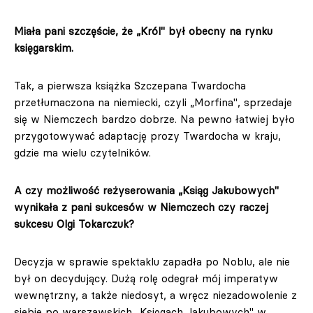
Miała pani szczęście, że „Król" był obecny na rynku
księgarskim.
Tak, a pierwsza książka Szczepana Twardocha
przetłumaczona na niemiecki, czyli „Morfina", sprzedaje
się w Niemczech bardzo dobrze. Na pewno łatwiej było
przygotowywać adaptację prozy Twardocha w kraju,
gdzie ma wielu czytelników.
A czy możliwość reżyserowania „Ksiąg Jakubowych"
wynikała z pani sukcesów w Niemczech czy raczej
sukcesu Olgi Tokarczuk?
Decyzja w sprawie spektaklu zapadła po Noblu, ale nie
był on decydujący. Dużą rolę odegrał mój imperatyw
wewnętrzny, a także niedosyt, a wręcz niezadowolenie z
siebie po warszawskich „Księgach Jakubowych" w