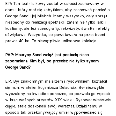
E.P.: Ten teatr lalkowy został w całości zachowany w
domu, który stał się zabytkiem, aby zachować pamięć o
George Sand i jej bliskich. Mamy wszystko, cały sprzęt
niezbędny do realizacji spektakli, zatem nie tylko lalki i
kostiumy, ale też scenografię, rekwizyty, światła i efekty
dźwiękowe. Wszystko, co powstawało na przestrzeni
prawie 40 lat. To niewątpliwie unikatowa kolekcja.
PAP: Maurycy Sand wciąż jest postacią nieco
zapomnianą. Kim był, bo przecież nie tylko synem
George Sand?
E.P.: Był znakomitym malarzem i rysownikiem, kształcił
się m.in. w atelier Eugeniusza Delacroix. Był niezwykle
wyczulony na kwestie społeczne, co pozwala go wpisać
w krąg ważnych artystów XIX wieku. Rysował właściwie
ciągle, stale doskonalił swój warsztat. Dzięki temu w
sposób tak przekonywający umiał wypowiedzieć się