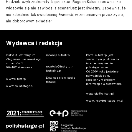
Hadziuk, czyli znakomity śląski aktor, Bogdan Kalus zapewnia, że
widzowie się nie zawiodą, a scenariusz jest świetny. Zapewnia, że
nie zabraknie tak uwielbianej
ławeczki
, w zmienionym przez życie,
ale doborowym składzie”
Wydawca i redakcja
Instytut Teatralny im.
redakcja e-teatr.pl
Portal e-teatr.pl jest
Zbigniewa Raszewskiego
centralnym punktem na
ul. Jazdów 1
internetowej mapie
redakcja@instytut-
00-467 Warszawa
polskiego teatru.
teatralny.pl
Od 2004 roku jesteśmy
najważniejszym,
Dowiedz się więcej o
www.e-teatr.pl
codziennym źródłem
redakcji
informacji dla środowiska.
www.polishstage.pl
wsparcie@e-teatr.pl
www.instytut-teatralny.pl