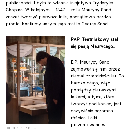
publiczności. I była to właśnie inicjatywa Fryderyka
Chopina. W kolejnym – 1847 – roku Maurycy Sand
zaczął tworzyć pierwsze lalki, początkowo bardzo
proste. Kostiumy uszyła jego matka George Sand.
PAP: Teatr lakowy stał
się pasją Maurycego...
E.P.: Maurycy Sand
zajmował się nim przez
niemal czterdzieści lat. To
bardzo długo, więc
pomiędzy pierwszymi
lalkami, a tymi, które
tworzył pod koniec, jest
oczywiście ogromna
różnica. Lalki
prezentowane w
fot. M. Kazur/ NIFC