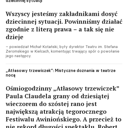
dziecinnej sytuacji
Wszyscy jesteśmy zakładnikami dosyć
dziecinnej sytuacji. Powinniśmy działać
zgodnie z literą prawa – a tak się nie
dzieje
– powiedział Michał Kotański, były dyrektor Teatru im. Stefana
Żeromskiego w Kielcach, komentując trwający spór o powołanie
jego następcy.
„Atłasowy trzewiczek”: Mistyczne doznania w teatrze
nocą
Ośmiogodzinny „Atłasowy trzewiczek”
Paula Claudela grany od dziesiątej
wieczorem do szóstej rano jest
największą atrakcją tegorocznego
Festiwalu Awiniońskiego. A przecież to
nie rekord długości spektaklu. Robert