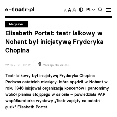
PL
Magazyn
Elisabeth Portet: teatr lalkowy w
Nohant był inicjatywą Fryderyka
Chopina
22.07.2025, 08:31
Wersja do druku
Teatr lalkowy był inicjatywą Fryderyka Chopina.
Podczas ostatnich miesięcy, które spędził w Nohant w
roku 1846 inicjował organizację koncertów i pantomimy
wokół pianina stojącego w salonie – powiedziała PAP
współkuratorka wystawy „Teatr zapięty na ostatni
guzik” Elisabeth Portet.