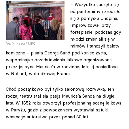
– Wszystko zaczęło się
od pantomimy i zrodziło
się z pomysłu Chopina.
Improwizował przy
fortepianie, podczas gdy
młodzi zmieniali się w
fot. M. Kazur/ NIFC
mimów i tańczyli balety
komiczne – pisała George Sand pod koniec życia,
wspominając przedstawienia lalkowe organizowane
przez jej syna Maurice’a w rodzinnej letniej posiadłości
w Nohant, w środkowej Francji.
Choć początkowo był tylko salonową rozrywką, ten
rodzaj teatru stał się pasją Maurice’a Sanda na długie
lata. W 1852 roku otworzył profesjonalną scenę lalkową
w Paryżu, gdzie z powodzeniem wystawiał sztuki
własnego autorstwa przez ponad 30 lat.