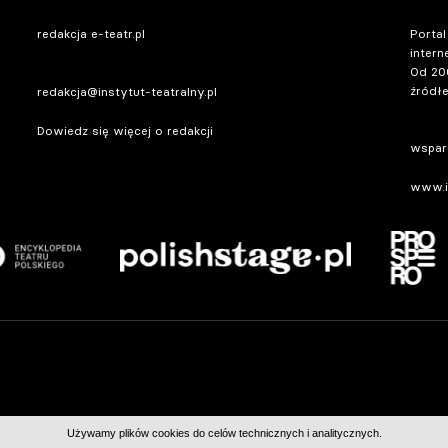
redakcja e-teatr.pl
Portal
intern
Od 20
źródłe
redakcja@instytut-teatralny.pl
Dowiedz się więcej o redakcji
wsparc
www.in
Używamy plików cookies do celów technicznych i analitycznych.