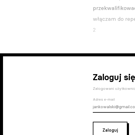
przekwalifikować
włączam do repe
2
Zaloguj się
Zalogowani użytkownic
Adres e-mail
Zaloguj