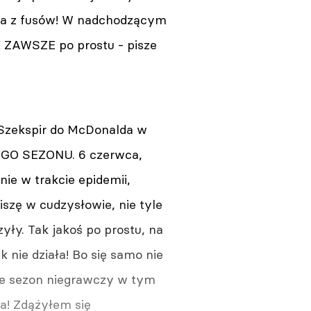
zeba z fusów! W nadchodzącym
AK ZAWSZE po prostu - pisze
(Szekspir do McDonalda w
AREGO SEZONU. 6 czerwca,
nie w trakcie epidemii,
iszę w cudzysłowie, nie tyle
yły. Tak jakoś po prostu, na
ak nie działa! Bo się samo nie
, że sezon niegrawczy w tym
a! Zdążyłem się