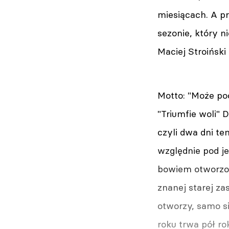
miesiącach. A pr
sezonie, który n
Maciej Stroiński
Motto: "Może po
"Triumfie woli"
czyli dwa dni te
względnie pod je
bowiem otworzono
znanej starej zas
otworzy, samo si
roku trwa pół r