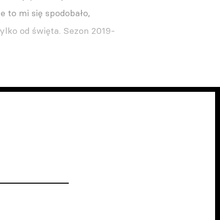
e to mi się spodobało,
ylko od święta. Sezon 2019-