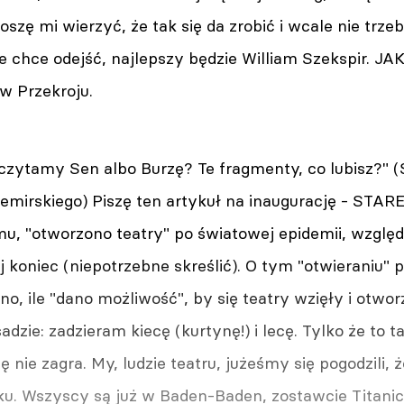
oszę mi wierzyć, że tak się da zrobić i wcale nie tr
ie chce odejść, najlepszy będzie William Szekspir. J
 w Przekroju.
czytamy Sen albo Burzę? Te fragmenty, co lubisz?" 
 Demirskiego) Piszę ten artykuł na inaugurację - ST
mu, "otworzono teatry" po światowej epidemii, względ
j koniec (niepotrzebne skreślić). O tym "otwieraniu" p
, ile "dano możliwość", by się teatry wzięły i otworz
adzie: zadzieram kiecę (kurtynę!) i lecę. Tylko że to t
ę nie zagra. My, ludzie teatru, jużeśmy się pogodzili
oku. Wszyscy są już w Baden-Baden, zostawcie Titanic