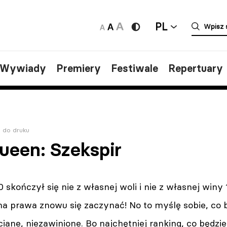
PL
/Wywiady
Premiery
Festiwale
Repertuary
 do druku
ueen: Szekspir
skończył się nie z własnej woli i nie z własnej winy 
ma prawa znowu się zaczynać! No to myślę sobie, co 
ciane, niezawinione. Bo najchętniej ranking, co będzi