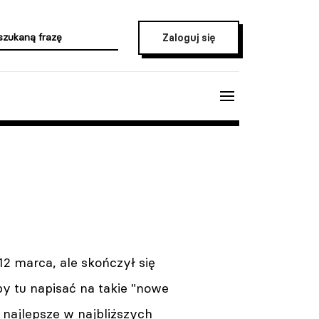
Zaloguj się
12 marca, ale skończył się
by tu napisać na takie "nowe
e najlepsze w najbliższych