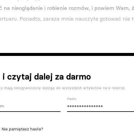
 na nieoglądanie i robienie rozmów, i powiem Wam, ż
rtuaru. Ponadto, zaraza mnie nauczyła gotować nie t
 i czytaj dalej za darmo
y mają nieograniczony dostęp do wszystkich artykułów na e-teatrze.
Haslo
Nie pamiętasz hasła?