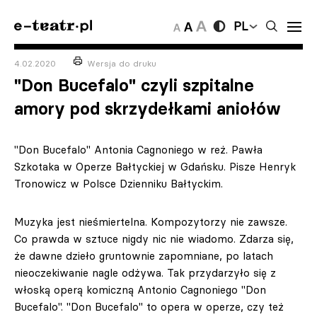
PL
4.02.2020
Wersja do druku
"Don Bucefalo" czyli szpitalne
amory pod skrzydełkami aniołów
"Don Bucefalo" Antonia Cagnoniego w reż. Pawła
Szkotaka w Operze Bałtyckiej w Gdańsku. Pisze Henryk
Tronowicz w Polsce Dzienniku Bałtyckim.
Muzyka jest nieśmiertelna. Kompozytorzy nie zawsze.
Co prawda w sztuce nigdy nic nie wiadomo. Zdarza się,
że dawne dzieło gruntownie zapomniane, po latach
nieoczekiwanie nagle odżywa. Tak przydarzyło się z
włoską operą komiczną Antonio Cagnoniego "Don
Bucefalo". "Don Bucefalo" to opera w operze, czy też