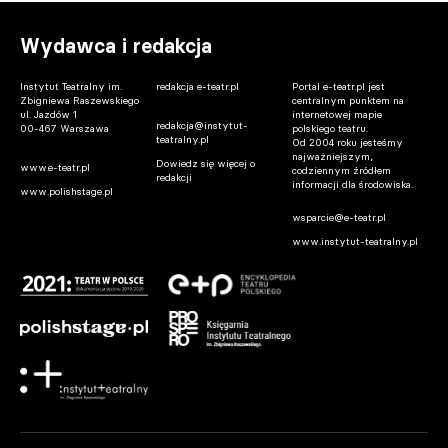
Wydawca i redakcja
Instytut Teatralny im.
redakcja e-teatr.pl
Portal e-teatr.pl jest
Zbigniewa Raszewskiego
centralnym punktem na
ul. Jazdów 1
internetowej mapie
redakcja@instytut-
00-467 Warszawa
polskiego teatru.
teatralny.pl
Od 2004 roku jesteśmy
najważniejszym,
Dowiedz się więcej o
www.e-teatr.pl
codziennym źródłem
redakcji
informacji dla środowiska.
www.polishstage.pl
wsparcie@e-teatr.pl
www.instytut-teatralny.pl