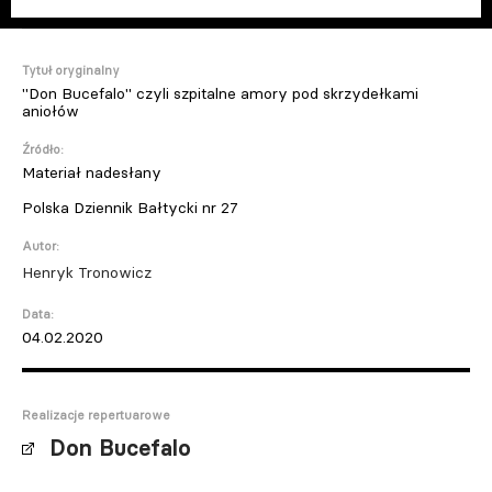
Tytuł oryginalny
"Don Bucefalo" czyli szpitalne amory pod skrzydełkami
aniołów
Źródło:
Materiał nadesłany
Polska Dziennik Bałtycki nr 27
Autor:
Henryk Tronowicz
Data:
04.02.2020
Realizacje repertuarowe
Don Bucefalo