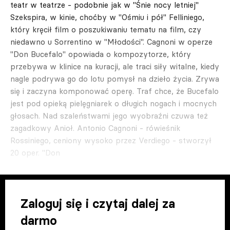
teatr w teatrze - podobnie jak w "Śnie nocy letniej"
Szekspira, w kinie, choćby w "Ośmiu i pół" Felliniego,
który kręcił film o poszukiwaniu tematu na film, czy
niedawno u Sorrentino w "Młodości". Cagnoni w operze
"Don Bucefalo" opowiada o kompozytorze, który
przebywa w klinice na kuracji, ale traci siły witalne, kiedy
nagle podrywa go do lotu pomysł na dzieło życia. Zrywa
się i zaczyna komponować operę. Traf chce, że Bucefalo
jest pod opieką pielęgniarek o długich nogach i mocnych
głosach. Nad szaleństwami jego wyobraźni czuwa też
zagadkowy Anioł. Antonio Cagnoni - rówieśnik
Rossiniego, ceniony wysoko przez Verdiego - stworzył
20 oper. "Don
Zaloguj się i czytaj dalej za
darmo