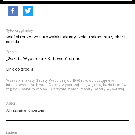
Tytuł oryginalny
Wieści muzyczne. Kowalska akustycznie, Pokahontaz, chór i
solistki
Źródło:
„Gazeta Wyborcza - Katowice” online
Link do źródła
Wszystkie teksty Gazety Wyborczej od 1998 roku są dostępne w
internetowym Archiwum Gazety Wyborczej - największej bazie tekstów
w języku polskim w sieci. Skorzystaj z prenumeraty Gazety Wyborczej.
Autor:
Alexandra Kozowicz
Ludzie