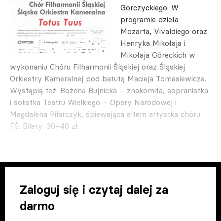
Gorczyckiego. W
programie dzieła
Mozarta, Vivaldiego oraz
Henryka Mikołaja i
Mikołaja Góreckich w
wykonaniu Chóru Filharmonii Śląskiej oraz Śląskiej
Orkiestry Kameralnej pod batutą Macieja Tomasiewicza.
Wystąpią też: Bożena Bujnicka – znakomita, sopranistka
i solistka Teatru Wielkiego – Opery Narodowej i
Magdalena Pilarczyk, śpiewająca altem artystka chóru
FŚ. Bilety: 30–40 zł.
Zaloguj się i czytaj dalej za
darmo