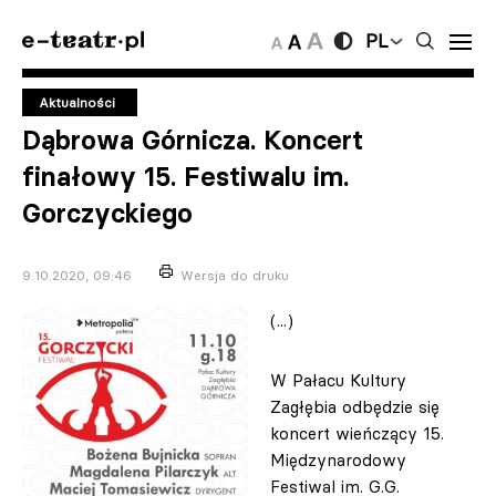
PL
Aktualności
Dąbrowa Górnicza. Koncert
finałowy 15. Festiwalu im.
Gorczyckiego
9.10.2020, 09:46
Wersja do druku
(...)
W Pałacu Kultury
Zagłębia odbędzie się
koncert wieńczący 15.
Międzynarodowy
Festiwal im. G.G.