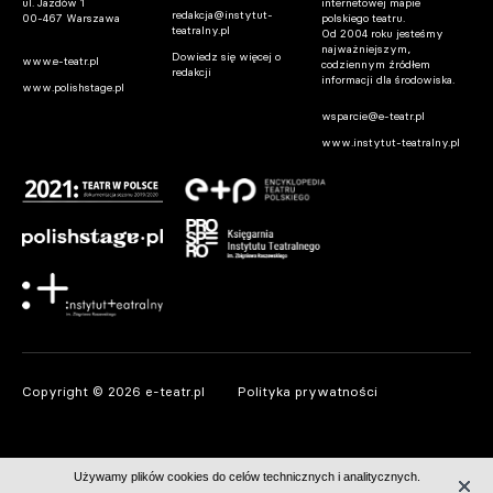
ul. Jazdów 1
internetowej mapie
redakcja@instytut-
00-467 Warszawa
polskiego teatru.
teatralny.pl
Od 2004 roku jesteśmy
najważniejszym,
Dowiedz się więcej o
www.e-teatr.pl
codziennym źródłem
redakcji
informacji dla środowiska.
www.polishstage.pl
wsparcie@e-teatr.pl
www.instytut-teatralny.pl
Copyright © 2026 e-teatr.pl
Polityka prywatności
Używamy plików cookies do celów technicznych i analitycznych.